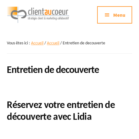
Additional
Passer
au
Menu
menu
contenu
principal
Clientaucoeur.com
Délivrez
des
Vous êtes ici :
Accueil
/
Accueil
/
Entretien de decouverte
expériences
mémorables
génératrices
Entretien de decouverte
de
ROI
Réservez votre entretien de
découverte avec Lidia