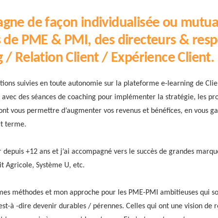
gne de façon individualisée ou mutua
s de PME & PMI, des directeurs & res
/ Relation Client / Expérience Client.
tions suivies en toute autonomie sur la plateforme e-learning de Cli
vec des séances de coaching pour implémenter la stratégie, les pro
 vont vous permettre d’augmenter vos revenus et bénéfices, en vous g
rt terme.
er depuis +12 ans et j’ai accompagné vers le succès de grandes mar
it Agricole, Système U, etc.
 mes méthodes et mon approche pour les PME-PMI ambitieuses qui so
’est-à -dire devenir durables / pérennes. Celles qui ont une vision de r