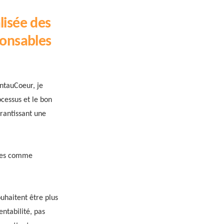
lisée des
ponsables
entauCoeur, je
cessus et le bon
arantissant une
ques comme
uhaitent être plus
entabilité, pas