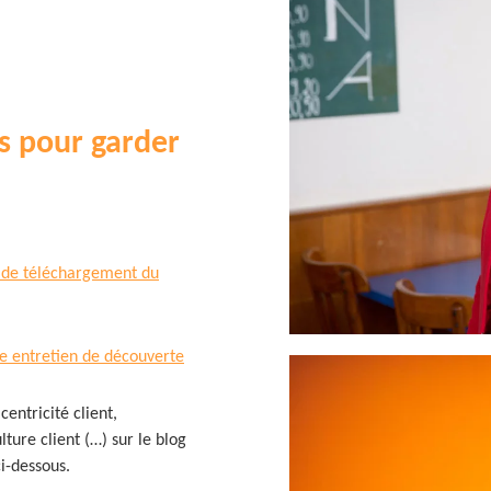
és pour garder
 de téléchargement du
re entretien de découverte
centricité client,
lture client (…) sur le blog
ci-dessous.