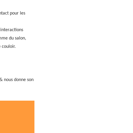
ntact pour les
 interactions
mme du salon,
 couloir.
s & nous donne son