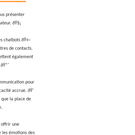
nus présenter
sateur. ðŸ§¡
des chatbots ðŸ¤–
ntres de contacts.
mettent également
 ðŸ“ˆ
ommunication pour
cacité accrue. ðŸ‘
 que la place de
e.
offrir une
e les émotions des