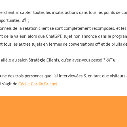
erchent à capter toutes les insatisfactions dans tous les points de co
portunités. ðŸ’¡
ionnels de la relation client se sont complètement recomposés, et les
 de la valeur, alors que ChatGPT, sujet non annoncé dans le progra
t tous les autres sujets en termes de conversations off et de bruits de
s allé.e au salon Stratégie Clients, qu’en avez-vous pensé ? ðŸ˜€
l’une des trois personnes que j’ai interviewées & en tant que visiteur
Il s’agit de
Cécile Cardin Brichet
.