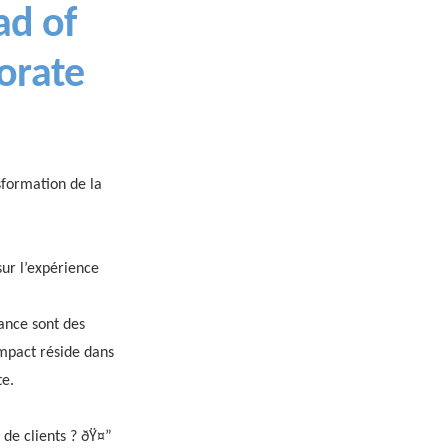
ad of
orate
sformation de la
sur l’expérience
nance sont des
impact réside dans
te.
s de clients ? ðŸ¤”