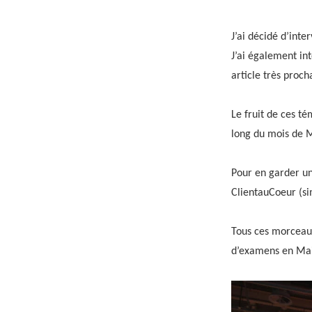
J’ai décidé d’int
J’ai également int
article très proc
Le fruit de ces té
long du mois de M
Pour en garder un
ClientauCoeur (si
Tous ces morceaux
d’examens en Mai