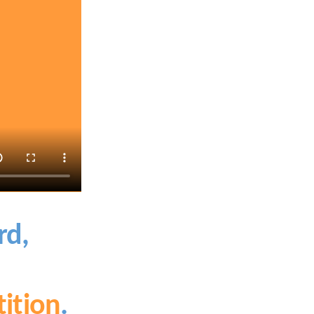
rd,
ition
.