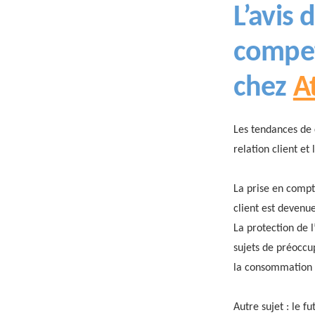
L’avis 
compet
chez
A
Les tendances de 
relation client et 
La prise en compte
client est devenu
La protection de l
sujets de préoccu
la consommation p
Autre sujet : le fu