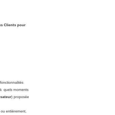
us Clients pour
onctionnalités
t à quels moments
isateur
) proposée
nt ou entièrement,