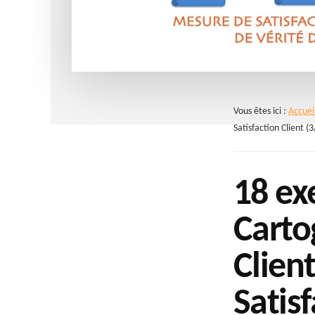
Vous êtes ici :
Accuei
Satisfaction Client (3
18 ex
Carto
Clien
Satisf