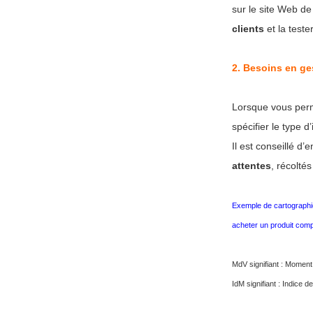
sur le site Web de 
clients
et la teste
2.
Besoins en ge
Lorsque vous perme
spécifier le type 
Il est conseillé d
attentes
, récolté
Exemple de cartographie
acheter un produit comple
MdV signifiant : Moment
IdM signifiant : Indice