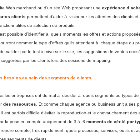
site Web marchand ou d’un site Web proposant une
expérience d’ach
rios clients
permettent d’aider à visionner les attentes des clients et
onctionnalités de sélection de produits.
l est possible d’identifier à quels moments les offres et actions proposé
pourront nommer le type d’offres qu’ils attendent à chaque étape du p
, de valider par le test in vivo sur le site, les suggestions de ventes croi
uggérées par les clients lors des sessions de mapping.
es besoins au sein des segments de clients
ps les entreprises ont du mal à décider à quels segments ou types de 
er des ressources
. Et comme chaque agence ou business unit a ses p
 il est parfois difficile d’éviter la reproduction et le chevauchement des e
r la prise en compte uniquement de 3 à 6
moments de vérité par ty
 rendre compte, très rapidement, quels processus, services, outils et ac
es segments de clients.