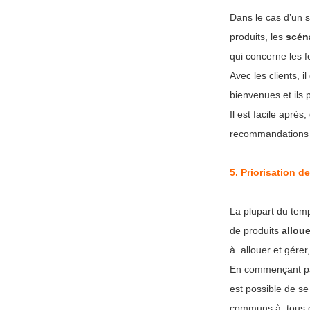
Dans le cas d’un 
produits, les
scéna
qui concerne les f
Avec les clients, i
bienvenues et ils 
Il est facile après
recommandations s
5.
Priorisation d
La plupart du tem
de produits
allou
à allouer et gérer,
En commençant pa
est possible de se
communs à tous c