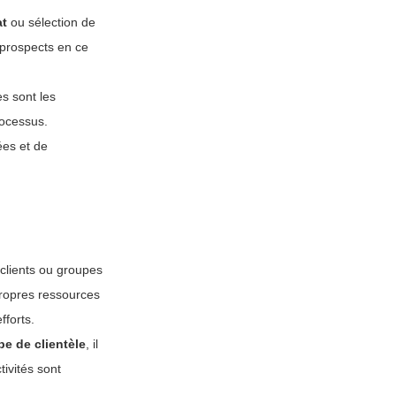
at
ou sélection de
 prospects en ce
es sont les
rocessus.
sées et de
clients ou groupes
ropres ressources
fforts.
pe de clientèle
, il
tivités sont