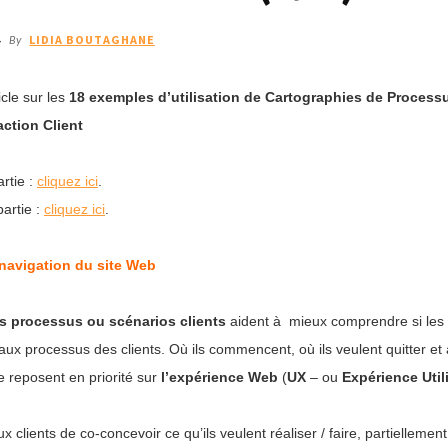
4
LIDIA BOUTAGHANE
By
ticle sur les
18 exemples d’utilisation de Cartographies de Process
action Client
artie :
cliquez ici
.
partie :
cliquez ici
.
navigation du site Web
s processus ou scénarios clients
aident à mieux comprendre si les f
ux processus des clients. Où ils commencent, où ils veulent quitter e
e reposent en priorité sur
l’expérience Web
(
UX
– ou
Expérience Util
ux clients de co-concevoir ce qu’ils veulent réaliser / faire, partielleme