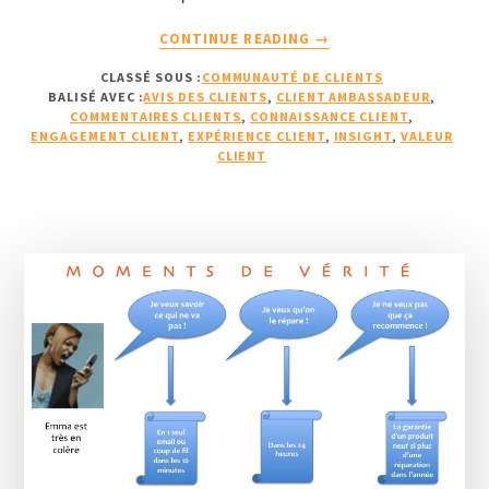
À
CONTINUE READING
→
PROPOSL’ENGAGEMEN
CLASSÉ SOUS :
COMMUNAUTÉ DE CLIENTS
CLIENT
BALISÉ AVEC :
AVIS DES CLIENTS
,
CLIENT AMBASSADEUR
,
(2ÈME
COMMENTAIRES CLIENTS
,
CONNAISSANCE CLIENT
,
PARTIE)
ENGAGEMENT CLIENT
,
EXPÉRIENCE CLIENT
,
INSIGHT
,
VALEUR
:
CLIENT
COMMENT
DÉMARRER