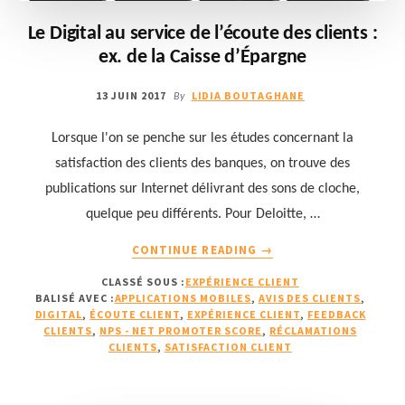
Le Digital au service de l’écoute des clients :
ex. de la Caisse d’Épargne
13 JUIN 2017
LIDIA BOUTAGHANE
By
Lorsque l'on se penche sur les études concernant la
satisfaction des clients des banques, on trouve des
publications sur Internet délivrant des sons de cloche,
quelque peu différents. Pour Deloitte, …
À
CONTINUE READING
→
PROPOSLE
CLASSÉ SOUS :
EXPÉRIENCE CLIENT
DIGITAL
BALISÉ AVEC :
APPLICATIONS MOBILES
,
AVIS DES CLIENTS
,
AU
DIGITAL
,
ÉCOUTE CLIENT
,
EXPÉRIENCE CLIENT
,
FEEDBACK
SERVICE
CLIENTS
,
NPS - NET PROMOTER SCORE
,
RÉCLAMATIONS
DE
CLIENTS
,
SATISFACTION CLIENT
L’ÉCOUTE
DES