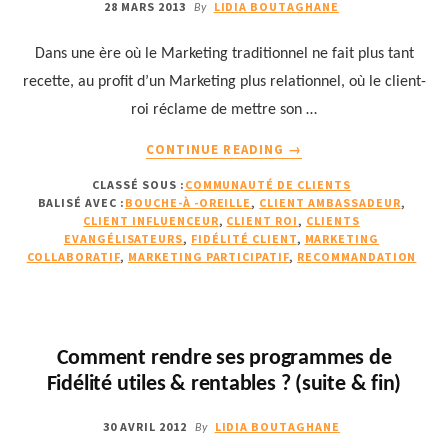
28 MARS 2013
LIDIA BOUTAGHANE
By
Dans une ère où le Marketing traditionnel ne fait plus tant
recette, au profit d’un Marketing plus relationnel, où le client-
roi réclame de mettre son …
À
CONTINUE READING
→
PROPOSCOMMENT
CLASSÉ SOUS :
COMMUNAUTÉ DE CLIENTS
LES
BALISÉ AVEC :
BOUCHE-À -OREILLE
,
CLIENT AMBASSADEUR
,
CLIENTS
CLIENT INFLUENCEUR
,
CLIENT ROI
,
CLIENTS
AMBASSADEURS
EVANGÉLISATEURS
,
FIDÉLITÉ CLIENT
,
MARKETING
RECOMMANDENT
COLLABORATIF
,
MARKETING PARTICIPATIF
,
RECOMMANDATION
VOS
PRODUITS
GRÂCE
AU
Comment rendre ses programmes de
BOUCHE-
Fidélité utiles & rentables ? (suite & fin)
À-
OREILLE
30 AVRIL 2012
LIDIA BOUTAGHANE
By