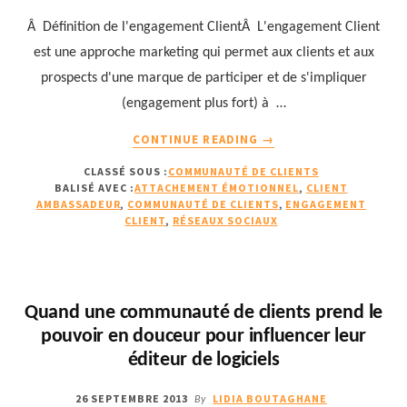
Â Définition de l'engagement ClientÂ L'engagement Client
est une approche marketing qui permet aux clients et aux
prospects d'une marque de participer et de s'impliquer
(engagement plus fort) à …
À
CONTINUE READING
→
PROPOSL’ENGAGEMEN
CLASSÉ SOUS :
COMMUNAUTÉ DE CLIENTS
CLIENT
BALISÉ AVEC :
ATTACHEMENT ÉMOTIONNEL
,
CLIENT
(1ÈRE
AMBASSADEUR
,
COMMUNAUTÉ DE CLIENTS
,
ENGAGEMENT
PARTIE)
CLIENT
,
RÉSEAUX SOCIAUX
:
DÉFINITION
&
INTÉRÊT
Quand une communauté de clients prend le
pouvoir en douceur pour influencer leur
éditeur de logiciels
26 SEPTEMBRE 2013
LIDIA BOUTAGHANE
By