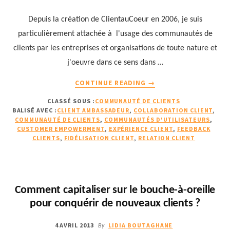
Depuis la création de ClientauCoeur en 2006, je suis
particulièrement attachée à l'usage des communautés de
clients par les entreprises et organisations de toute nature et
j'oeuvre dans ce sens dans …
À
CONTINUE READING
→
PROPOSQUAND
CLASSÉ SOUS :
COMMUNAUTÉ DE CLIENTS
UNE
BALISÉ AVEC :
CLIENT AMBASSADEUR
,
COLLABORATION CLIENT
,
COMMUNAUTÉ
COMMUNAUTÉ DE CLIENTS
,
COMMUNAUTÉS D'UTILISATEURS
,
DE
CUSTOMER EMPOWERMENT
,
EXPÉRIENCE CLIENT
,
FEEDBACK
CLIENTS
CLIENTS
,
FIDÉLISATION CLIENT
,
RELATION CLIENT
PREND
LE
POUVOIR
EN
Comment capitaliser sur le bouche-à-oreille
DOUCEUR
pour conquérir de nouveaux clients ?
POUR
INFLUENCER
4 AVRIL 2013
LIDIA BOUTAGHANE
By
LEUR