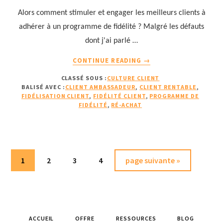
Alors comment stimuler et engager les meilleurs clients à
adhérer à un programme de fidélité ? Malgré les défauts
dont j'ai parlé …
À
CONTINUE READING
→
PROPOSCOMMENT
CLASSÉ SOUS :
CULTURE CLIENT
RENDRE
BALISÉ AVEC :
CLIENT AMBASSADEUR
,
CLIENT RENTABLE
,
SES
FIDÉLISATION CLIENT
,
FIDÉLITÉ CLIENT
,
PROGRAMME DE
PROGRAMMES
FIDÉLITÉ
,
RÉ-ACHAT
DE
FIDÉLITÉ
UTILES
&
RENTABLES
Page
Page
Page
Page
Aller
1
2
3
4
page suivante »
?
à
(SUITE
la
&
FIN)
ACCUEIL
OFFRE
RESSOURCES
BLOG