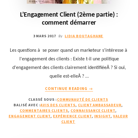
L’Engagement Client (2ème partie) :
comment démarrer
3 MARS 2017
LIDIA BOUTAGHANE
By
Les questions à se poser quand un marketeur s'intéresse à
l'engagement des clients : Existe t-il une politique
d'engagement des clients clairement identifiéeÂ ? Si oui,
quelle est-elleÂ ? …
À
CONTINUE READING
→
PROPOSL’ENGAGEMEN
CLASSÉ SOUS :
COMMUNAUTÉ DE CLIENTS
CLIENT
BALISÉ AVEC :
AVIS DES CLIENTS
,
CLIENT AMBASSADEUR
,
(2ÈME
COMMENTAIRES CLIENTS
,
CONNAISSANCE CLIENT
,
PARTIE)
ENGAGEMENT CLIENT
,
EXPÉRIENCE CLIENT
,
INSIGHT
,
VALEUR
:
CLIENT
COMMENT
DÉMARRER