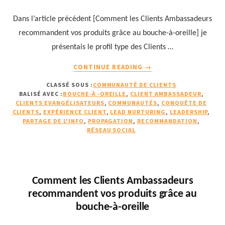
ÉDITEUR
Dans l’article précédent [Comment les Clients Ambassadeurs
DE
LOGICIELS
recommandent vos produits grâce au bouche-à-oreille] je
présentais le profil type des Clients …
À
CONTINUE READING
→
PROPOSCOMMENT
CLASSÉ SOUS :
COMMUNAUTÉ DE CLIENTS
CAPITALISER
BALISÉ AVEC :
BOUCHE-À -OREILLE
,
CLIENT AMBASSADEUR
,
SUR
CLIENTS EVANGÉLISATEURS
,
COMMUNAUTÉS
,
CONQUÊTE DE
LE
CLIENTS
,
EXPÉRIENCE CLIENT
,
LEAD NURTURING
,
LEADERSHIP
,
BOUCHE-
PARTAGE DE L'INFO
,
PROPAGATION
,
RECOMMANDATION
,
RÉSEAU SOCIAL
À-
OREILLE
POUR
CONQUÉRIR
DE
Comment les Clients Ambassadeurs
NOUVEAUX
recommandent vos produits grâce au
CLIENTS
bouche-à-oreille
?