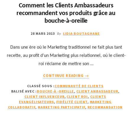
CAR
Comment les Clients Ambassadeurs
IL
recommandent vos produits grâce au
N’Y
A
bouche-à-oreille
PAS
DE
28 MARS 2013
LIDIA BOUTAGHANE
By
CLIENT
ROI
Dans une ère où le Marketing traditionnel ne fait plus tant
!
recette, au profit d’un Marketing plus relationnel, où le client-
roi réclame de mettre son …
À
CONTINUE READING
→
PROPOSCOMMENT
CLASSÉ SOUS :
COMMUNAUTÉ DE CLIENTS
LES
BALISÉ AVEC :
BOUCHE-À -OREILLE
,
CLIENT AMBASSADEUR
,
CLIENTS
CLIENT INFLUENCEUR
,
CLIENT ROI
,
CLIENTS
AMBASSADEURS
EVANGÉLISATEURS
,
FIDÉLITÉ CLIENT
,
MARKETING
RECOMMANDENT
COLLABORATIF
,
MARKETING PARTICIPATIF
,
RECOMMANDATION
VOS
PRODUITS
GRÂCE