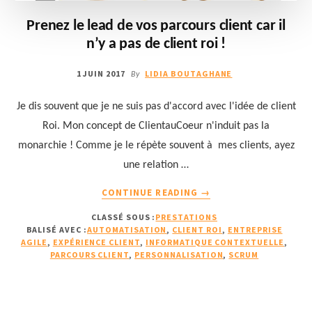
Prenez le lead de vos parcours client car il
n’y a pas de client roi !
1 JUIN 2017
LIDIA BOUTAGHANE
By
Je dis souvent que je ne suis pas d'accord avec l'idée de client
Roi. Mon concept de ClientauCoeur n'induit pas la
monarchie ! Comme je le répète souvent à mes clients, ayez
une relation …
À
CONTINUE READING
→
PROPOSPRENEZ
CLASSÉ SOUS :
PRESTATIONS
LE
BALISÉ AVEC :
AUTOMATISATION
,
CLIENT ROI
,
ENTREPRISE
LEAD
AGILE
,
EXPÉRIENCE CLIENT
,
INFORMATIQUE CONTEXTUELLE
,
DE
PARCOURS CLIENT
,
PERSONNALISATION
,
SCRUM
VOS
PARCOURS
CLIENT