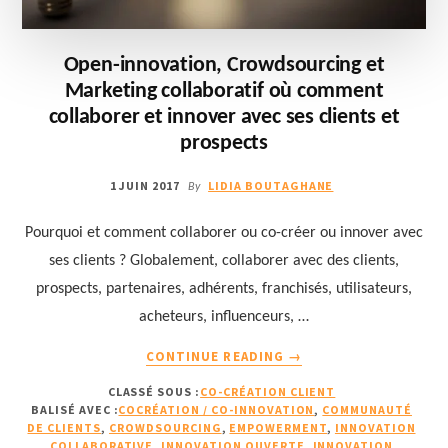
Open-innovation, Crowdsourcing et
Marketing collaboratif où comment
collaborer et innover avec ses clients et
prospects
1 JUIN 2017
LIDIA BOUTAGHANE
By
Pourquoi et comment collaborer ou co-créer ou innover avec
ses clients ? Globalement, collaborer avec des clients,
prospects, partenaires, adhérents, franchisés, utilisateurs,
acheteurs, influenceurs, …
À
CONTINUE READING
→
PROPOSOPEN-
CLASSÉ SOUS :
CO-CRÉATION CLIENT
INNOVATION,
BALISÉ AVEC :
COCRÉATION / CO-INNOVATION
,
COMMUNAUTÉ
CROWDSOURCING
DE CLIENTS
,
CROWDSOURCING
,
EMPOWERMENT
,
INNOVATION
ET
COLLABORATIVE
,
INNOVATION OUVERTE
,
INNOVATION