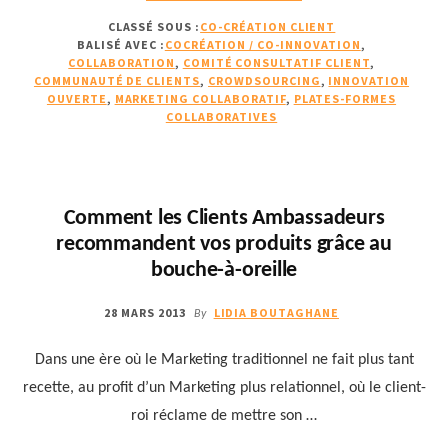
PROPOSPOURQUOI
CLASSÉ SOUS :
CO-CRÉATION CLIENT
ET
BALISÉ AVEC :
COCRÉATION / CO-INNOVATION
,
COMMENT
COLLABORATION
,
COMITÉ CONSULTATIF CLIENT
,
COLLABORER
COMMUNAUTÉ DE CLIENTS
,
CROWDSOURCING
,
INNOVATION
AVEC
OUVERTE
,
MARKETING COLLABORATIF
,
PLATES-FORMES
COLLABORATIVES
SES
CLIENTS
?
1/2
Comment les Clients Ambassadeurs
recommandent vos produits grâce au
bouche-à-oreille
28 MARS 2013
LIDIA BOUTAGHANE
By
Dans une ère où le Marketing traditionnel ne fait plus tant
recette, au profit d’un Marketing plus relationnel, où le client-
roi réclame de mettre son …