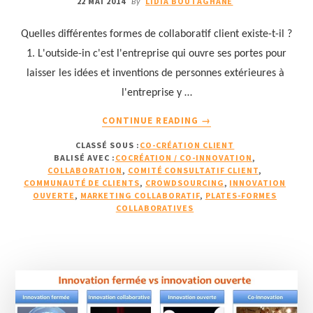
22 MAI 2014
LIDIA BOUTAGHANE
By
Quelles différentes formes de collaboratif client existe-t-il ?
1. L'outside-in c'est l'entreprise qui ouvre ses portes pour
laisser les idées et inventions de personnes extérieures à
l'entreprise y …
À
CONTINUE READING
→
PROPOSPOURQUOI
CLASSÉ SOUS :
CO-CRÉATION CLIENT
ET
BALISÉ AVEC :
COCRÉATION / CO-INNOVATION
,
COMMENT
COLLABORATION
,
COMITÉ CONSULTATIF CLIENT
,
COLLABORER
COMMUNAUTÉ DE CLIENTS
,
CROWDSOURCING
,
INNOVATION
AVEC
OUVERTE
,
MARKETING COLLABORATIF
,
PLATES-FORMES
COLLABORATIVES
SES
CLIENTS
?
2/2