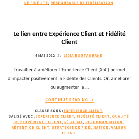
:
DE FIDÉLITÉ
,
RESPONSABLE DE FIDÉLISATION
CAPITALISER
SUR
LES
DONNÉES
Le lien entre Expérience Client et Fidélité
CLIENTS
Client
ET
STRUCTURER
4 MAI 2012
LIDIA BOUTAGHANE
LE
By
PROGRAMME
DANS
Travailler à améliorer l’Expérience Client (XpC) permet
LE
d’impacter positivement la Fidélité des Clients. Or, améliorer
SENS
ou augmenter la …
DU
CLIENT
À
CONTINUE READING
→
PROPOSLE
CLASSÉ SOUS :
EXPÉRIENCE CLIENT
LIEN
BALISÉ AVEC :
EXPÉRIENCE CLIENT
,
FIDÉLITÉ CLIENT
,
QUALITÉ
ENTRE
DE L'EXPÉRIENCE CLIENT
,
RÉ-ACHAT
,
RECOMMANDATION
,
EXPÉRIENCE
RÉTENTION CLIENT
,
STRATÉGIE DE FIDÉLISATION
,
VALEUR
CLIENT
CLIENT