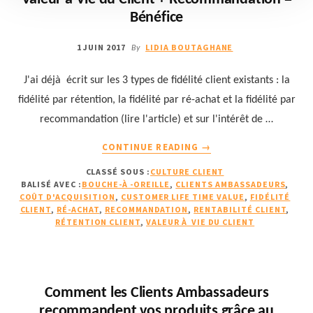
Bénéfice
1 JUIN 2017
LIDIA BOUTAGHANE
By
J'ai déjà écrit sur les 3 types de fidélité client existants : la
fidélité par rétention, la fidélité par ré-achat et la fidélité par
recommandation (lire l'article) et sur l'intérêt de …
À
CONTINUE READING
→
PROPOSVALEUR
CLASSÉ SOUS :
CULTURE CLIENT
À
BALISÉ AVEC :
BOUCHE-À -OREILLE
,
CLIENTS AMBASSADEURS
,
VIE
COÛT D'ACQUISITION
,
CUSTOMER LIFE TIME VALUE
,
FIDÉLITÉ
DU
CLIENT
,
RÉ-ACHAT
,
RECOMMANDATION
,
RENTABILITÉ CLIENT
,
CLIENT
RÉTENTION CLIENT
,
VALEUR À VIE DU CLIENT
+
RECOMMANDATION
=
BÉNÉFICE
Comment les Clients Ambassadeurs
recommandent vos produits grâce au