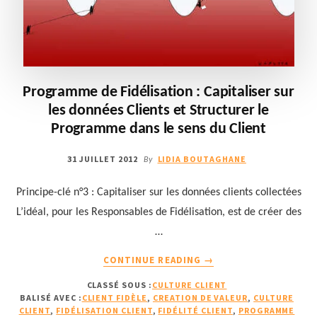
Programme de Fidélisation : Capitaliser sur
les données Clients et Structurer le
Programme dans le sens du Client
31 JUILLET 2012
LIDIA BOUTAGHANE
By
Principe-clé n°3 : Capitaliser sur les données clients collectées
L’idéal, pour les Responsables de Fidélisation, est de créer des
…
À
CONTINUE READING
→
PROPOSPROGRAMME
CLASSÉ SOUS :
CULTURE CLIENT
DE
BALISÉ AVEC :
CLIENT FIDÈLE
,
CREATION DE VALEUR
,
CULTURE
FIDÉLISATION
CLIENT
,
FIDÉLISATION CLIENT
,
FIDÉLITÉ CLIENT
,
PROGRAMME