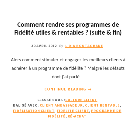
ET
FIDÉLITÉ
CLIENT
Comment rendre ses programmes de
Fidélité utiles & rentables ? (suite & fin)
30 AVRIL 2012
LIDIA BOUTAGHANE
By
Alors comment stimuler et engager les meilleurs clients à
adhérer à un programme de fidélité ? Malgré les défauts
dont j'ai parlé …
À
CONTINUE READING
→
PROPOSCOMMENT
CLASSÉ SOUS :
CULTURE CLIENT
RENDRE
BALISÉ AVEC :
CLIENT AMBASSADEUR
,
CLIENT RENTABLE
,
SES
FIDÉLISATION CLIENT
,
FIDÉLITÉ CLIENT
,
PROGRAMME DE
PROGRAMMES
FIDÉLITÉ
,
RÉ-ACHAT
DE
FIDÉLITÉ
UTILES