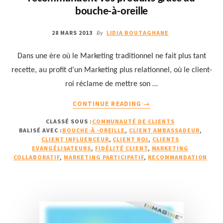
bouche-à-oreille
28 MARS 2013
LIDIA BOUTAGHANE
By
Dans une ère où le Marketing traditionnel ne fait plus tant
recette, au profit d’un Marketing plus relationnel, où le client-
roi réclame de mettre son …
À
CONTINUE READING
→
PROPOSCOMMENT
CLASSÉ SOUS :
COMMUNAUTÉ DE CLIENTS
LES
BALISÉ AVEC :
BOUCHE-À -OREILLE
,
CLIENT AMBASSADEUR
,
CLIENTS
CLIENT INFLUENCEUR
,
CLIENT ROI
,
CLIENTS
AMBASSADEURS
EVANGÉLISATEURS
,
FIDÉLITÉ CLIENT
,
MARKETING
RECOMMANDENT
COLLABORATIF
,
MARKETING PARTICIPATIF
,
RECOMMANDATION
VOS
PRODUITS
GRÂCE
AU
BOUCHE-
À-