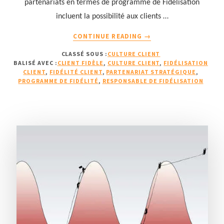
partenariats en termes de programme de Fidélisation
incluent la possibilité aux clients …
À
CONTINUE READING
→
PROPOSPROGRAMME
CLASSÉ SOUS :
CULTURE CLIENT
DE
BALISÉ AVEC :
CLIENT FIDÈLE
,
CULTURE CLIENT
,
FIDÉLISATION
FIDÉLISATION
CLIENT
,
FIDÉLITÉ CLIENT
,
PARTENARIAT STRATÉGIQUE
,
:
PROGRAMME DE FIDÉLITÉ
,
RESPONSABLE DE FIDÉLISATION
DÉVELOPPER
UN
PARTENARIAT
STRATÉGIQUE
ET
PROPOSER
DES
STATUTS
OU
ÉCHELONS
DYNAMIQUES