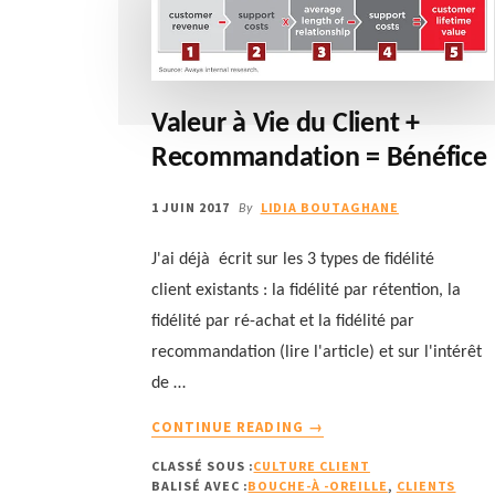
Valeur à Vie du Client +
Recommandation = Bénéfice
1 JUIN 2017
LIDIA BOUTAGHANE
By
J'ai déjà écrit sur les 3 types de fidélité
client existants : la fidélité par rétention, la
fidélité par ré-achat et la fidélité par
recommandation (lire l'article) et sur l'intérêt
de …
À
CONTINUE READING
→
PROPOSVALEUR
CLASSÉ SOUS :
CULTURE CLIENT
À
BALISÉ AVEC :
BOUCHE-À -OREILLE
,
CLIENTS