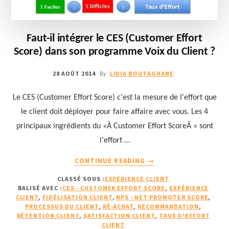
Faut-il intégrer le CES (Customer Effort
Score) dans son programme Voix du Client ?
28 AOÛT 2014
LIDIA BOUTAGHANE
By
Le CES (Customer Effort Score) c'est la mesure de l'effort que
le client doit déployer pour faire affaire avec vous. Les 4
principaux ingrédients du «Â Customer Effort ScoreÂ » sont
l'effort …
À
CONTINUE READING
→
PROPOSFAUT-
CLASSÉ SOUS :
EXPÉRIENCE CLIENT
IL
BALISÉ AVEC :
CES - CUSTOMER EFFORT SCORE
,
EXPÉRIENCE
INTÉGRER
CLIENT
,
FIDÉLISATION CLIENT
,
NPS - NET PROMOTER SCORE
,
LE
PROCESSUS DU CLIENT
,
RÉ-ACHAT
,
RECOMMANDATION
,
CES
RÉTENTION CLIENT
,
SATISFACTION CLIENT
,
TAUX D'EFFORT
CLIENT
(CUSTOMER