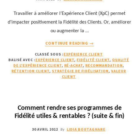
ÉTUDE
DE
Travailler à améliorer l’Expérience Client (XpC) permet
FORRESTER
d’impacter positivement la Fidélité des Clients. Or, améliorer
ou augmenter la …
À
CONTINUE READING
→
PROPOSLE
CLASSÉ SOUS :
EXPÉRIENCE CLIENT
LIEN
BALISÉ AVEC :
EXPÉRIENCE CLIENT
,
FIDÉLITÉ CLIENT
,
QUALITÉ
ENTRE
DE L'EXPÉRIENCE CLIENT
,
RÉ-ACHAT
,
RECOMMANDATION
,
EXPÉRIENCE
RÉTENTION CLIENT
,
STRATÉGIE DE FIDÉLISATION
,
VALEUR
CLIENT
CLIENT
ET
FIDÉLITÉ
CLIENT
Comment rendre ses programmes de
Fidélité utiles & rentables ? (suite & fin)
30 AVRIL 2012
LIDIA BOUTAGHANE
By