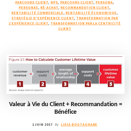
LA
PARCOURS CLIENT
,
NPS
,
PARCOURS CLIENT
,
PERSONA
,
CRISE
PERSONAE
,
RÉ-ACHAT
,
RECOMMANDATION CLIENT
,
RENTABILITÉ COMMERCIALE
,
RENTABILITÉ ÉCONOMIQUE
ET
,
STRATÉGIE D'EXPÉRIENCE CLIENT
,
TRANSFORMATION PAR
ANTICIPER
L'EXPÉRIENCE CLIENT
,
TRANSFORMATION PAR LA CENTRICITÉ
LA
CLIENT
PROCHAINE
Valeur à Vie du Client + Recommandation =
Bénéfice
1 JUIN 2017
LIDIA BOUTAGHANE
By