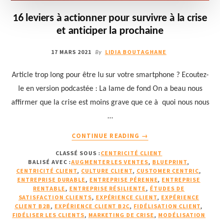
16 leviers à actionner pour survivre à la crise
et anticiper la prochaine
17 MARS 2021
LIDIA BOUTAGHANE
By
Article trop long pour être lu sur votre smartphone ? Ecoutez-
le en version podcastée : La lame de fond On a beau nous
affirmer que la crise est moins grave que ce à quoi nous nous
…
À
CONTINUE READING
→
PROPOS16
CLASSÉ SOUS :
CENTRICITÉ CLIENT
LEVIERS
BALISÉ AVEC :
AUGMENTER LES VENTES
,
BLUEPRINT
,
À
CENTRICITÉ CLIENT
,
CULTURE CLIENT
,
CUSTOMER CENTRIC
,
ACTIONNER
ENTREPRISE DURABLE
,
ENTREPRISE PÉRENNE
,
ENTREPRISE
POUR
RENTABLE
,
ENTREPRISE RÉSILIENTE
,
ÉTUDES DE
SATISFACTION CLIENTS
,
EXPÉRIENCE CLIENT
,
EXPÉRIENCE
SURVIVRE
CLIENT B2B
,
EXPÉRIENCE CLIENT B2C
,
FIDÉLISATION CLIENT
,
À
FIDÉLISER LES CLIENTS
,
MARKETING DE CRISE
,
MODÉLISATION