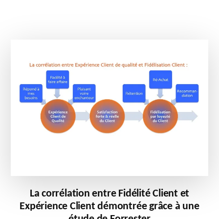
EFFORT
SCORE)
DANS
SON
PROGRAMME
VOIX
DU
CLIENT
?
La corrélation entre Fidélité Client et
Expérience Client démontrée grâce à une