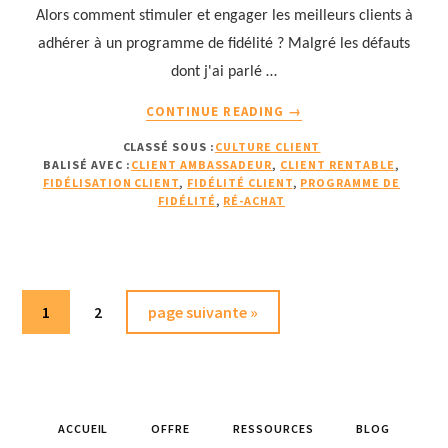
Alors comment stimuler et engager les meilleurs clients à
adhérer à un programme de fidélité ? Malgré les défauts
dont j'ai parlé …
À
CONTINUE READING
→
PROPOSCOMMENT
CLASSÉ SOUS :
CULTURE CLIENT
RENDRE
BALISÉ AVEC :
CLIENT AMBASSADEUR
,
CLIENT RENTABLE
,
SES
FIDÉLISATION CLIENT
,
FIDÉLITÉ CLIENT
,
PROGRAMME DE
PROGRAMMES
FIDÉLITÉ
,
RÉ-ACHAT
DE
FIDÉLITÉ
UTILES
&
RENTABLES
Page
Page
Aller
1
2
page suivante »
?
à
(SUITE
la
&
FIN)
ACCUEIL
OFFRE
RESSOURCES
BLOG