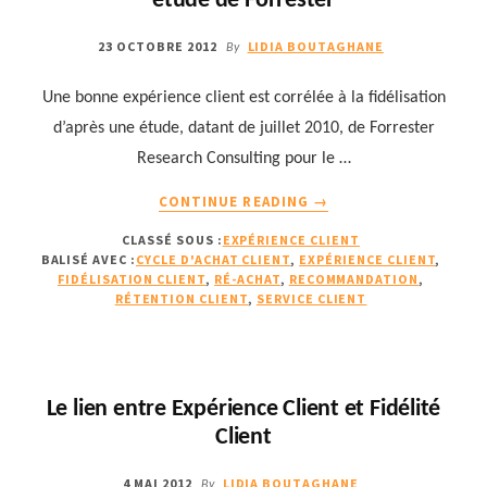
étude de Forrester
23 OCTOBRE 2012
LIDIA BOUTAGHANE
By
Une bonne expérience client est corrélée à la fidélisation
d’après une étude, datant de juillet 2010, de Forrester
Research Consulting pour le …
À
CONTINUE READING
→
PROPOSLA
CLASSÉ SOUS :
EXPÉRIENCE CLIENT
CORRÉLATION
BALISÉ AVEC :
CYCLE D'ACHAT CLIENT
,
EXPÉRIENCE CLIENT
,
ENTRE
FIDÉLISATION CLIENT
,
RÉ-ACHAT
,
RECOMMANDATION
,
FIDÉLITÉ
RÉTENTION CLIENT
,
SERVICE CLIENT
CLIENT
ET
EXPÉRIENCE
CLIENT
Le lien entre Expérience Client et Fidélité
DÉMONTRÉE
Client
GRÂCE
À
4 MAI 2012
LIDIA BOUTAGHANE
UNE
By