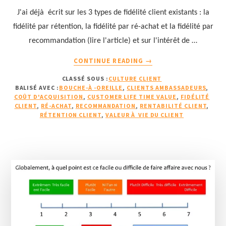
J'ai déjà écrit sur les 3 types de fidélité client existants : la
fidélité par rétention, la fidélité par ré-achat et la fidélité par
recommandation (lire l'article) et sur l'intérêt de …
À
CONTINUE READING
→
PROPOSVALEUR
CLASSÉ SOUS :
CULTURE CLIENT
À
BALISÉ AVEC :
BOUCHE-À -OREILLE
,
CLIENTS AMBASSADEURS
,
VIE
COÛT D'ACQUISITION
,
CUSTOMER LIFE TIME VALUE
,
FIDÉLITÉ
DU
CLIENT
,
RÉ-ACHAT
,
RECOMMANDATION
,
RENTABILITÉ CLIENT
,
CLIENT
RÉTENTION CLIENT
,
VALEUR À VIE DU CLIENT
+
RECOMMANDATION
=
BÉNÉFICE