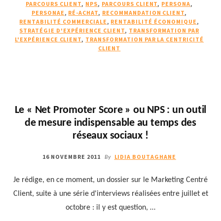
LA
PARCOURS CLIENT
,
NPS
,
PARCOURS CLIENT
,
PERSONA
,
CRISE
PERSONAE
,
RÉ-ACHAT
,
RECOMMANDATION CLIENT
,
RENTABILITÉ COMMERCIALE
,
RENTABILITÉ ÉCONOMIQUE
ET
,
STRATÉGIE D'EXPÉRIENCE CLIENT
,
TRANSFORMATION PAR
ANTICIPER
L'EXPÉRIENCE CLIENT
,
TRANSFORMATION PAR LA CENTRICITÉ
LA
CLIENT
PROCHAINE
Le « Net Promoter Score » ou NPS : un outil
de mesure indispensable au temps des
réseaux sociaux !
16 NOVEMBRE 2011
LIDIA BOUTAGHANE
By
Je rédige, en ce moment, un dossier sur le Marketing Centré
Client, suite à une série d'interviews réalisées entre juillet et
octobre : il y est question, …