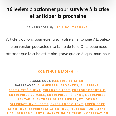
16 leviers à actionner pour survivre à la crise
et anticiper la prochaine
17 MARS 2021
LIDIA BOUTAGHANE
By
Article trop long pour être lu sur votre smartphone ? Ecoutez-
le en version podcastée : La lame de fond On a beau nous
affirmer que la crise est moins grave que ce à quoi nous nous
…
À
CONTINUE READING
→
PROPOS16
CLASSÉ SOUS :
CENTRICITÉ CLIENT
LEVIERS
BALISÉ AVEC :
AUGMENTER LES VENTES
,
BLUEPRINT
,
À
CENTRICITÉ CLIENT
,
CULTURE CLIENT
,
CUSTOMER CENTRIC
,
ACTIONNER
ENTREPRISE DURABLE
,
ENTREPRISE PÉRENNE
,
ENTREPRISE
POUR
RENTABLE
,
ENTREPRISE RÉSILIENTE
,
ÉTUDES DE
SATISFACTION CLIENTS
,
EXPÉRIENCE CLIENT
,
EXPÉRIENCE
SURVIVRE
CLIENT B2B
,
EXPÉRIENCE CLIENT B2C
,
FIDÉLISATION CLIENT
,
À
FIDÉLISER LES CLIENTS
,
MARKETING DE CRISE
,
MODÉLISATION