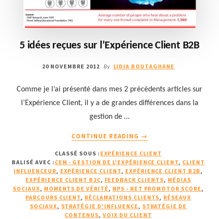
5 idées reçues sur l’Expérience Client B2B
20 NOVEMBRE 2012
LIDIA BOUTAGHANE
By
Comme je l’ai présenté dans mes 2 précédents articles sur
l’Expérience Client, il y a de grandes différences dans la
gestion de …
À
CONTINUE READING
→
PROPOS5
CLASSÉ SOUS :
EXPÉRIENCE CLIENT
IDÉES
BALISÉ AVEC :
CEM - GESTION DE L'EXPÉRIENCE CLIENT
,
CLIENT
REÇUES
INFLUENCEUR
,
EXPÉRIENCE CLIENT
,
EXPÉRIENCE CLIENT B2B
,
SUR
EXPÉRIENCE CLIENT B2C
,
FEEDBACK CLIENTS
,
MÉDIAS
L’EXPÉRIENCE
SOCIAUX
,
MOMENTS DE VÉRITÉ
,
NPS - NET PROMOTOR SCORE
,
PARCOURS CLIENT
,
RÉCLAMATIONS CLIENTS
,
RÉSEAUX
CLIENT
SOCIAUX
,
STRATÉGIE D'INFLUENCE
,
STRATÉGIE DE
B2B
CONTENUS
,
VOIX DU CLIENT