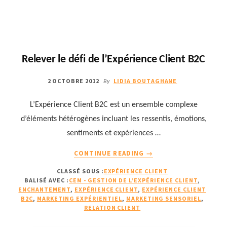
Relever le défi de l’Expérience Client B2C
2 OCTOBRE 2012
LIDIA BOUTAGHANE
By
L’Expérience Client B2C est un ensemble complexe
d’éléments hétérogènes incluant les ressentis, émotions,
sentiments et expériences …
À
CONTINUE READING
→
PROPOSRELEVER
CLASSÉ SOUS :
EXPÉRIENCE CLIENT
LE
BALISÉ AVEC :
CEM - GESTION DE L'EXPÉRIENCE CLIENT
,
DÉFI
ENCHANTEMENT
,
EXPÉRIENCE CLIENT
,
EXPÉRIENCE CLIENT
DE
B2C
,
MARKETING EXPÉRIENTIEL
,
MARKETING SENSORIEL
,
L’EXPÉRIENCE
RELATION CLIENT
CLIENT