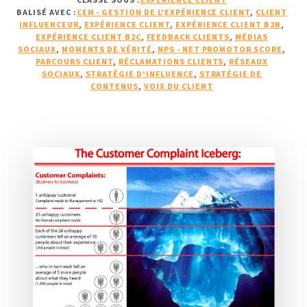
IDÉES
BALISÉ AVEC :
CEM - GESTION DE L'EXPÉRIENCE CLIENT
,
CLIENT
REÇUES
INFLUENCEUR
,
EXPÉRIENCE CLIENT
,
EXPÉRIENCE CLIENT B2B
,
SUR
EXPÉRIENCE CLIENT B2C
,
FEEDBACK CLIENTS
,
MÉDIAS
L’EXPÉRIENCE
SOCIAUX
,
MOMENTS DE VÉRITÉ
,
NPS - NET PROMOTOR SCORE
,
PARCOURS CLIENT
,
RÉCLAMATIONS CLIENTS
,
RÉSEAUX
CLIENT
SOCIAUX
,
STRATÉGIE D'INFLUENCE
,
STRATÉGIE DE
B2B
CONTENUS
,
VOIX DU CLIENT