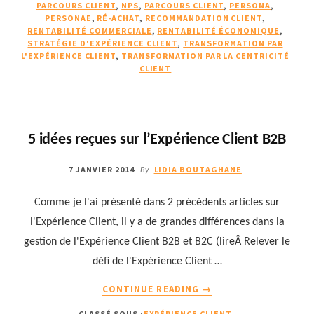
LA
PARCOURS CLIENT
,
NPS
,
PARCOURS CLIENT
,
PERSONA
,
CRISE
PERSONAE
,
RÉ-ACHAT
,
RECOMMANDATION CLIENT
,
RENTABILITÉ COMMERCIALE
,
RENTABILITÉ ÉCONOMIQUE
ET
,
STRATÉGIE D'EXPÉRIENCE CLIENT
,
TRANSFORMATION PAR
ANTICIPER
L'EXPÉRIENCE CLIENT
,
TRANSFORMATION PAR LA CENTRICITÉ
LA
CLIENT
PROCHAINE
5 idées reçues sur l’Expérience Client B2B
7 JANVIER 2014
LIDIA BOUTAGHANE
By
Comme je l'ai présenté dans 2 précédents articles sur
l'Expérience Client, il y a de grandes différences dans la
gestion de l'Expérience Client B2B et B2C (lireÂ Relever le
défi de l'Expérience Client …
À
CONTINUE READING
→
PROPOS5
CLASSÉ SOUS :
EXPÉRIENCE CLIENT