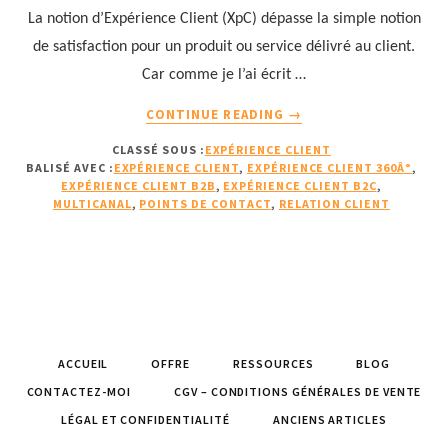
La notion d’Expérience Client (XpC) dépasse la simple notion
de satisfaction pour un produit ou service délivré au client.
Car comme je l’ai écrit …
À
CONTINUE READING
→
PROPOSL’EXPÉRIENCE
CLASSÉ SOUS :
EXPÉRIENCE CLIENT
CLIENT
BALISÉ AVEC :
EXPÉRIENCE CLIENT
,
EXPÉRIENCE CLIENT 360Â°
,
DÉCRYPTÉE
EXPÉRIENCE CLIENT B2B
,
EXPÉRIENCE CLIENT B2C
,
MULTICANAL
,
POINTS DE CONTACT
,
RELATION CLIENT
ACCUEIL
OFFRE
RESSOURCES
BLOG
CONTACTEZ-MOI
CGV – CONDITIONS GÉNÉRALES DE VENTE
LÉGAL ET CONFIDENTIALITÉ
ANCIENS ARTICLES