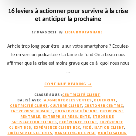
16 leviers à actionner pour survivre à la crise
et anticiper la prochaine
17 MARS 2021
LIDIA BOUTAGHANE
By
Article trop long pour être lu sur votre smartphone ? Ecoutez-
le en version podcastée : La lame de fond On a beau nous
affirmer que la crise est moins grave que ce à quoi nous nous
…
À
CONTINUE READING
→
PROPOS16
CLASSÉ SOUS :
CENTRICITÉ CLIENT
LEVIERS
BALISÉ AVEC :
AUGMENTER LES VENTES
,
BLUEPRINT
,
À
CENTRICITÉ CLIENT
,
CULTURE CLIENT
,
CUSTOMER CENTRIC
,
ACTIONNER
ENTREPRISE DURABLE
,
ENTREPRISE PÉRENNE
,
ENTREPRISE
POUR
RENTABLE
,
ENTREPRISE RÉSILIENTE
,
ÉTUDES DE
SATISFACTION CLIENTS
,
EXPÉRIENCE CLIENT
,
EXPÉRIENCE
SURVIVRE
CLIENT B2B
,
EXPÉRIENCE CLIENT B2C
,
FIDÉLISATION CLIENT
,
À
FIDÉLISER LES CLIENTS
,
MARKETING DE CRISE
,
MODÉLISATION