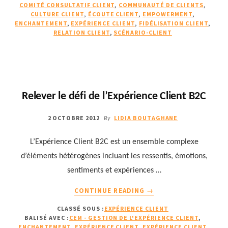
CLIENTS
COMITÉ CONSULTATIF CLIENT
,
COMMUNAUTÉ DE CLIENTS
,
DE
CULTURE CLIENT
,
ÉCOUTE CLIENT
,
EMPOWERMENT
,
FAÇON
ENCHANTEMENT
,
EXPÉRIENCE CLIENT
,
FIDÉLISATION CLIENT
,
RELATION CLIENT
,
SCÉNARIO-CLIENT
CRÉATIVE
GRÂCE
À
LEUR
COLLABORATION
Relever le défi de l’Expérience Client B2C
2 OCTOBRE 2012
LIDIA BOUTAGHANE
By
L’Expérience Client B2C est un ensemble complexe
d’éléments hétérogènes incluant les ressentis, émotions,
sentiments et expériences …
À
CONTINUE READING
→
PROPOSRELEVER
CLASSÉ SOUS :
EXPÉRIENCE CLIENT
LE
BALISÉ AVEC :
CEM - GESTION DE L'EXPÉRIENCE CLIENT
,
DÉFI
ENCHANTEMENT
,
EXPÉRIENCE CLIENT
,
EXPÉRIENCE CLIENT