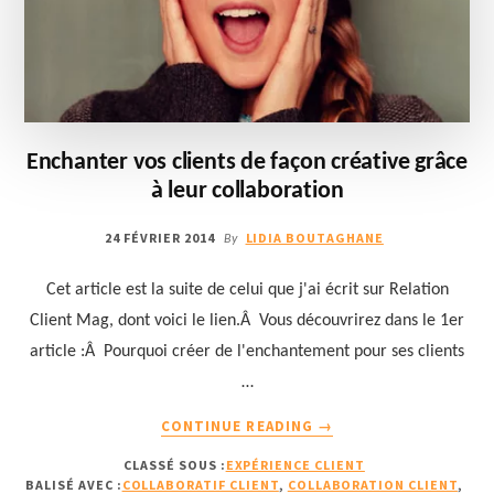
Enchanter vos clients de façon créative grâce
à leur collaboration
24 FÉVRIER 2014
LIDIA BOUTAGHANE
By
Cet article est la suite de celui que j'ai écrit sur Relation
Client Mag, dont voici le lien.Â Vous découvrirez dans le 1er
article :Â Pourquoi créer de l'enchantement pour ses clients
…
À
CONTINUE READING
→
PROPOSENCHANTER
CLASSÉ SOUS :
EXPÉRIENCE CLIENT
VOS
BALISÉ AVEC :
COLLABORATIF CLIENT
,
COLLABORATION CLIENT
,