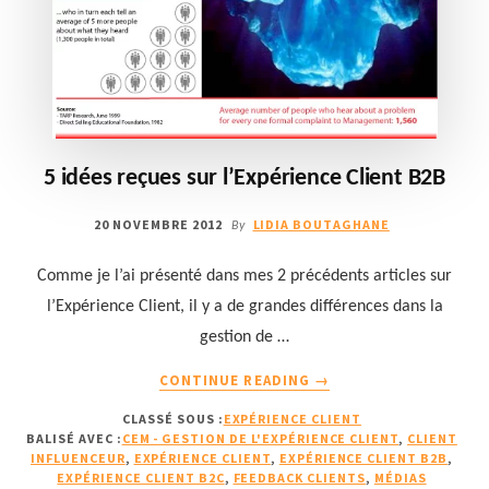
5 idées reçues sur l’Expérience Client B2B
20 NOVEMBRE 2012
LIDIA BOUTAGHANE
By
Comme je l’ai présenté dans mes 2 précédents articles sur
l’Expérience Client, il y a de grandes différences dans la
gestion de …
À
CONTINUE READING
→
PROPOS5
CLASSÉ SOUS :
EXPÉRIENCE CLIENT
IDÉES
BALISÉ AVEC :
CEM - GESTION DE L'EXPÉRIENCE CLIENT
,
CLIENT
REÇUES
INFLUENCEUR
,
EXPÉRIENCE CLIENT
,
EXPÉRIENCE CLIENT B2B
,
SUR
EXPÉRIENCE CLIENT B2C
,
FEEDBACK CLIENTS
,
MÉDIAS