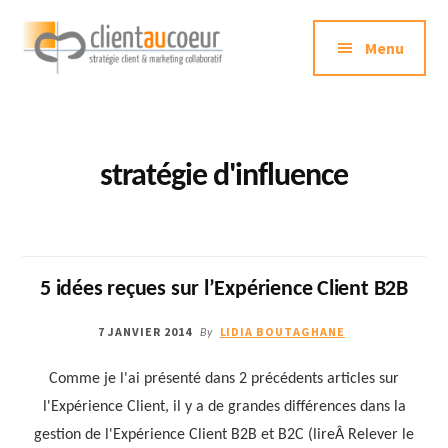
Additional
Passer
au
Menu
menu
contenu
principal
Clientaucoeur.com
Délivrez
des
expériences
stratégie d'influence
mémorables
génératrices
de
ROI
5 idées reçues sur l’Expérience Client B2B
7 JANVIER 2014
LIDIA BOUTAGHANE
By
Comme je l'ai présenté dans 2 précédents articles sur
l'Expérience Client, il y a de grandes différences dans la
gestion de l'Expérience Client B2B et B2C (lireÂ Relever le