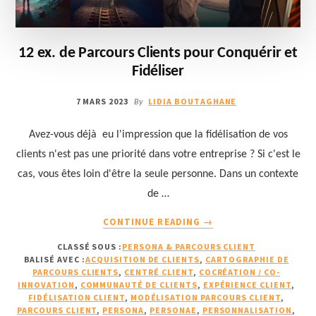
12 ex. de Parcours Clients pour Conquérir et
Fidéliser
7 MARS 2023
LIDIA BOUTAGHANE
By
Avez-vous déjà eu l'impression que la fidélisation de vos
clients n'est pas une priorité dans votre entreprise ? Si c'est le
cas, vous êtes loin d'être la seule personne. Dans un contexte
de …
À
CONTINUE READING
→
PROPOS12
CLASSÉ SOUS :
PERSONA & PARCOURS CLIENT
EX.
BALISÉ AVEC :
ACQUISITION DE CLIENTS
,
CARTOGRAPHIE DE
DE
PARCOURS CLIENTS
,
CENTRÉ CLIENT
,
COCRÉATION / CO-
PARCOURS
INNOVATION
,
COMMUNAUTÉ DE CLIENTS
,
EXPÉRIENCE CLIENT
,
CLIENTS
FIDÉLISATION CLIENT
,
MODÉLISATION PARCOURS CLIENT
,
PARCOURS CLIENT
,
PERSONA
,
PERSONAE
,
PERSONNALISATION
,
POUR