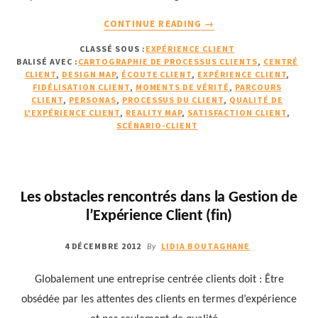
À
CONTINUE READING
→
PROPOSDÉCOUVREZ
CLASSÉ SOUS :
EXPÉRIENCE CLIENT
COMMENT
BALISÉ AVEC :
CARTOGRAPHIE DE PROCESSUS CLIENTS
,
CENTRÉ
LES
CLIENT
,
DESIGN MAP
,
ÉCOUTE CLIENT
,
EXPÉRIENCE CLIENT
,
CARTOGRAPHIES
FIDÉLISATION CLIENT
,
MOMENTS DE VÉRITÉ
,
PARCOURS
DE
CLIENT
,
PERSONAS
,
PROCESSUS DU CLIENT
,
QUALITÉ DE
L'EXPÉRIENCE CLIENT
,
REALITY MAP
,
SATISFACTION CLIENT
,
PROCESSUS
SCÉNARIO-CLIENT
CLIENTS
AUGMENTENT
LA
QUALITÉ
DE
Les obstacles rencontrés dans la Gestion de
L’EXPÉRIENCE
l’Expérience Client (fin)
CLIENT
4 DÉCEMBRE 2012
LIDIA BOUTAGHANE
By
Globalement une entreprise centrée clients doit : Être
obsédée par les attentes des clients en termes d’expérience