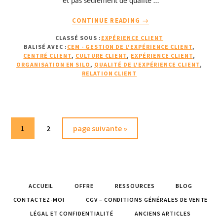
et pas seulement de qualité …
À
CONTINUE READING
→
PROPOSLES
CLASSÉ SOUS :
EXPÉRIENCE CLIENT
OBSTACLES
BALISÉ AVEC :
CEM - GESTION DE L'EXPÉRIENCE CLIENT
,
RENCONTRÉS
CENTRÉ CLIENT
,
CULTURE CLIENT
,
EXPÉRIENCE CLIENT
,
DANS
ORGANISATION EN SILO
,
QUALITÉ DE L'EXPÉRIENCE CLIENT
,
LA
RELATION CLIENT
GESTION
DE
L’EXPÉRIENCE
CLIENT
Page
Page
Aller
(FIN)
1
2
page suivante »
à
la
ACCUEIL
OFFRE
RESSOURCES
BLOG
CONTACTEZ-MOI
CGV – CONDITIONS GÉNÉRALES DE VENTE
LÉGAL ET CONFIDENTIALITÉ
ANCIENS ARTICLES