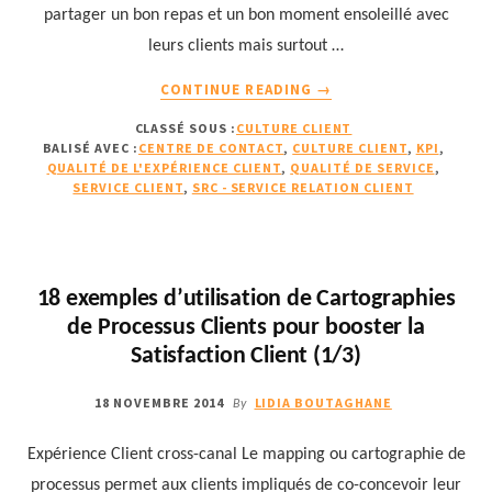
partager un bon repas et un bon moment ensoleillé avec
leurs clients mais surtout …
À
CONTINUE READING
→
PROPOSRETOUR
CLASSÉ SOUS :
CULTURE CLIENT
SUR
BALISÉ AVEC :
CENTRE DE CONTACT
,
CULTURE CLIENT
,
KPI
,
LE
QUALITÉ DE L'EXPÉRIENCE CLIENT
,
QUALITÉ DE SERVICE
,
LIVRE
SERVICE CLIENT
,
SRC - SERVICE RELATION CLIENT
BLANC
D’EASIWARE
DÉDIÉ
AU
18 exemples d’utilisation de Cartographies
BENCHMARK
de Processus Clients pour booster la
DES
KPI
Satisfaction Client (1/3)
18 NOVEMBRE 2014
LIDIA BOUTAGHANE
By
Expérience Client cross-canal Le mapping ou cartographie de
processus permet aux clients impliqués de co-concevoir leur