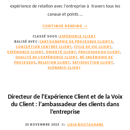
expérience de relation avec l'entreprise à travers tous les
canaux et points …
À
CONTINUE READING
→
PROPOS18
CLASSÉ SOUS :
EXPÉRIENCE CLIENT
EXEMPLES
BALISÉ AVEC :
CARTOGRAPHIE DE PROCESSUS CLIENTS
,
D’UTILISATION
CONCEPTION CENTRÉE CLIENT
,
CYCLE DE VIE CLIENT
,
DE
EXPÉRIENCE CLIENT
,
ORIENTÉ CLIENT
,
PROCESSUS DU CLIENT
,
CARTOGRAPHIES
QUALITÉ DE L'EXPÉRIENCE CLIENT
,
RÉ-INGÉNIERIE DE
PROCESSUS
,
RELATION CLIENT
,
SATISFACTION CLIENT
,
DE
SCÉNARIO-CLIENT
PROCESSUS
CLIENTS
POUR
BOOSTER
LA
Directeur de l’Expérience Client et de la Voix
SATISFACTION
du Client : l’ambassadeur des clients dans
CLIENT
l’entreprise
(1/3)
25 NOVEMBRE 2013
LIDIA BOUTAGHANE
By