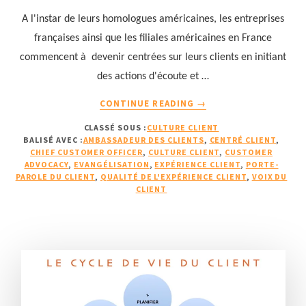
A l'instar de leurs homologues américaines, les entreprises
françaises ainsi que les filiales américaines en France
commencent à devenir centrées sur leurs clients en initiant
des actions d'écoute et …
À
CONTINUE READING
→
PROPOSDIRECTEUR
CLASSÉ SOUS :
CULTURE CLIENT
DE
BALISÉ AVEC :
AMBASSADEUR DES CLIENTS
,
CENTRÉ CLIENT
,
L’EXPÉRIENCE
CHIEF CUSTOMER OFFICER
,
CULTURE CLIENT
,
CUSTOMER
CLIENT
ADVOCACY
,
EVANGÉLISATION
,
EXPÉRIENCE CLIENT
,
PORTE-
ET
PAROLE DU CLIENT
,
QUALITÉ DE L'EXPÉRIENCE CLIENT
,
VOIX DU
CLIENT
DE
LA
VOIX
DU
CLIENT
:
L’AMBASSADEUR
DES