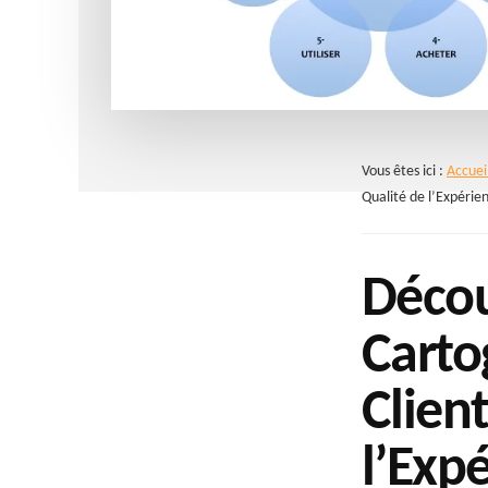
Vous êtes ici :
Accuei
Qualité de l’Expérien
Décou
Carto
Clien
l’Exp