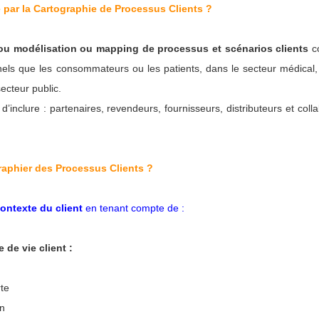
 par la Cartographie de Processus Clients ?
ou modélisation ou mapping de processus et scénarios clients
co
nnels que les consommateurs ou les patients, dans le secteur médical,
secteur public.
d’inclure : partenaires, revendeurs, fournisseurs, distributeurs et coll
aphier des Processus Clients ?
ontexte du client
en tenant compte de :
 de vie client :
te
on