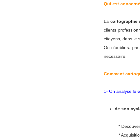
Qui est concerné
La
cartographie 
clients professio
citoyens, dans le 
On n’oubliera pas 
nécessaire.
Comment cartogr
1- On analyse le
c
de son cycle
* Découver
* Acquisiti