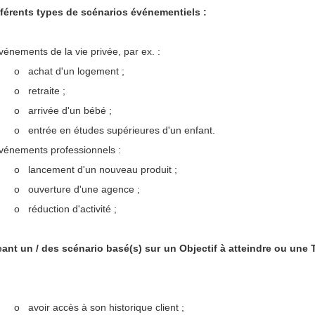
ifférents types de scénarios événementiels :
vénements de la vie privée, par ex. :
o
achat d'un logement ;
o
retraite ;
o
arrivée d'un bébé ;
o
entrée en études supérieures d'un enfant.
vénements professionnels :
o
lancement d'un nouveau produit ;
o
ouverture d'une agence ;
o
réduction d'activité ;
ant un / des scénario basé(s) sur un Objectif à atteindre ou une T
o
avoir accès à son historique client ;