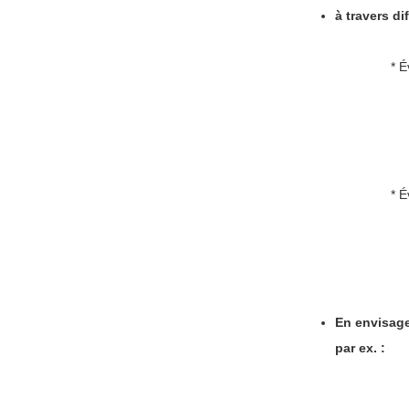
à travers d
* É
* É
En envisage
par ex. :