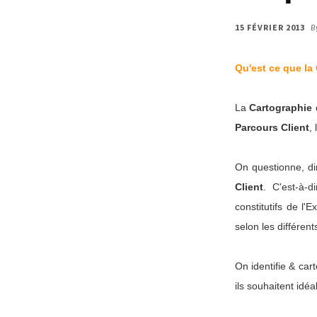
15 FÉVRIER 2013
B
Qu'est ce que la
La
Cartographie 
Parcours Client
,
On questionne, dir
Client
. C'est-à-d
constitutifs de l'
selon les différen
On identifie & car
ils souhaitent idéa