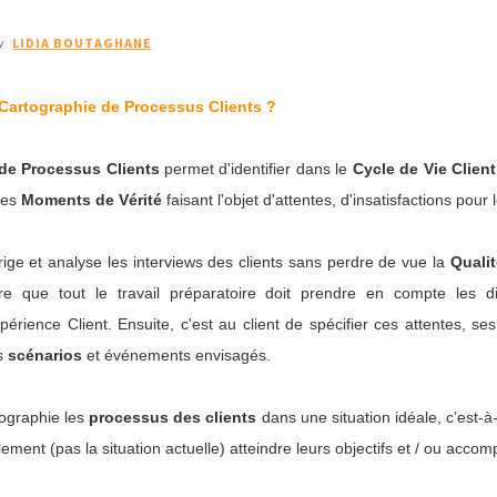
LIDIA BOUTAGHANE
y
 Cartographie de Processus Clients ?
de Processus Clients
permet d'identifier dans le
Cycle de Vie Client
 les
Moments de Vérité
faisant l'objet d'attentes, d'insatisfactions pour l
ige et analyse les interviews des clients sans perdre de vue la
Qualit
ire que tout le travail préparatoire doit prendre en compte les d
Expérience Client. Ensuite, c'est au client de spécifier ces attentes, se
ts
scénarios
et événements envisagés.
tographie les
processus des clients
dans une situation idéale, c’est-à-
lement (pas la situation actuelle) atteindre leurs objectifs et / ou accomp