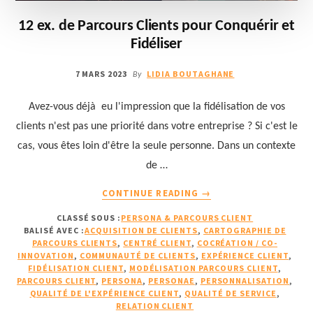
12 ex. de Parcours Clients pour Conquérir et
Fidéliser
7 MARS 2023
LIDIA BOUTAGHANE
By
Avez-vous déjà eu l'impression que la fidélisation de vos
clients n'est pas une priorité dans votre entreprise ? Si c'est le
cas, vous êtes loin d'être la seule personne. Dans un contexte
de …
À
CONTINUE READING
→
PROPOS12
CLASSÉ SOUS :
PERSONA & PARCOURS CLIENT
EX.
BALISÉ AVEC :
ACQUISITION DE CLIENTS
,
CARTOGRAPHIE DE
DE
PARCOURS CLIENTS
,
CENTRÉ CLIENT
,
COCRÉATION / CO-
PARCOURS
INNOVATION
,
COMMUNAUTÉ DE CLIENTS
,
EXPÉRIENCE CLIENT
,
CLIENTS
FIDÉLISATION CLIENT
,
MODÉLISATION PARCOURS CLIENT
,
PARCOURS CLIENT
,
PERSONA
,
PERSONAE
,
PERSONNALISATION
,
POUR
QUALITÉ DE L'EXPÉRIENCE CLIENT
,
QUALITÉ DE SERVICE
,
CONQUÉRIR
RELATION CLIENT