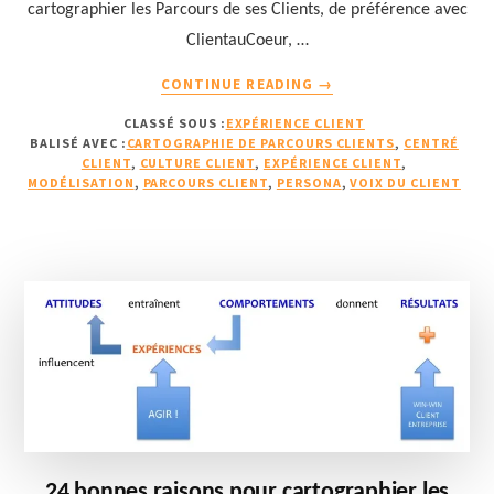
cartographier les Parcours de ses Clients, de préférence avec
ClientauCoeur, …
À
CONTINUE READING
→
PROPOS24
CLASSÉ SOUS :
EXPÉRIENCE CLIENT
BONNES
BALISÉ AVEC :
CARTOGRAPHIE DE PARCOURS CLIENTS
,
CENTRÉ
RAISONS
CLIENT
,
CULTURE CLIENT
,
EXPÉRIENCE CLIENT
,
POUR
MODÉLISATION
,
PARCOURS CLIENT
,
PERSONA
,
VOIX DU CLIENT
CARTOGRAPHIER
LES
PARCOURS
DE
SES
CLIENTS
(2/2)
24 bonnes raisons pour cartographier les