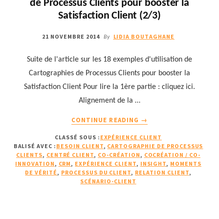
de Processus Clients pour booster la
CLIENTS
(1/2)
Satisfaction Client (2/3)
21 NOVEMBRE 2014
LIDIA BOUTAGHANE
By
Suite de l'article sur les 18 exemples d'utilisation de
Cartographies de Processus Clients pour booster la
Satisfaction Client Pour lire la 1ère partie : cliquez ici.
Alignement de la …
À
CONTINUE READING
→
PROPOS18
CLASSÉ SOUS :
EXPÉRIENCE CLIENT
EXEMPLES
BALISÉ AVEC :
BESOIN CLIENT
,
CARTOGRAPHIE DE PROCESSUS
D’UTILISATION
CLIENTS
,
CENTRÉ CLIENT
,
CO-CRÉATION
,
COCRÉATION / CO-
DE
INNOVATION
,
CRM
,
EXPÉRIENCE CLIENT
,
INSIGHT
,
MOMENTS
CARTOGRAPHIES
DE VÉRITÉ
,
PROCESSUS DU CLIENT
,
RELATION CLIENT
,
SCÉNARIO-CLIENT
DE
PROCESSUS
CLIENTS
POUR