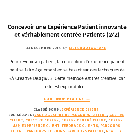
ET
FIDÉLISER
Concevoir une Expérience Patient innovante
et véritablement centrée Patients (2/2)
11 DÉCEMBRE 2014
LIDIA BOUTAGHANE
By
Pour revenir au patient, la conception d'expérience patient
peut se faire également en se basant sur des techniques de
«Â Creative DesignÂ ». Cette méthode est très créative, car
elle est exploratoire …
À
CONTINUE READING
→
PROPOSCONCEVOIR
CLASSÉ SOUS :
EXPÉRIENCE CLIENT
UNE
BALISÉ AVEC :
CARTOGRAPHIE DE PARCOURS PATIENT
,
CENTRÉ
EXPÉRIENCE
CLIENT
,
CREATIVE DESIGN
,
DESIGN CENTRÉ CLIENT
,
DESIGN
PATIENT
MAP
,
EXPÉRIENCE CLIENT
,
FEEDBACK CLIENTS
,
PARCOURS
INNOVANTE
CLIENT
,
PARCOURS DE SOINS
,
PARCOURS PATIENT
,
REALITY