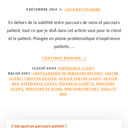
9 DÉCEMBRE 2014
LIDIA BOUTAGHANE
By
En dehors de la subtilité entre parcours de soins et parcours
patient, tout ce que je disÂ dans cet article vaut pour le client
et le patient. Plongée en pleine problématique d'expérience
patients, …
À
CONTINUE READING
→
PROPOSCONCEVOIR
CLASSÉ SOUS :
EXPÉRIENCE CLIENT
UNE
BALISÉ AVEC :
CARTOGRAPHIE DE PARCOURS PATIENT
,
CENTRÉ
EXPÉRIENCE
CLIENT
,
CREATIVE DESIGN
,
DESIGN CENTRÉ CLIENT
,
DESIGN
PATIENT
MAP
,
EXPÉRIENCE CLIENT
,
FEEDBACK CLIENTS
,
PARCOURS
INNOVANTE
CLIENT
,
PARCOURS DE SOINS
,
PARCOURS PATIENT
,
REALITY
MAP
ET
VÉRITABLEMENT
CENTRÉE
PATIENTS
(1/2)