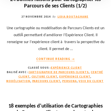
Parcours de ses Clients (1/2)
27 NOVEMBRE 2014
LIDIA BOUTAGHANE
By
Une cartographie ou modélisation de Parcours Clients est un
outilÂ permettant d'améliorer l'Expérience Client. Il
renseigne sur l'expérience client à travers la perspective du
client. Il permet de …
À
CONTINUE READING
→
PROPOS24
CLASSÉ SOUS :
EXPÉRIENCE CLIENT
BONNES
BALISÉ AVEC :
CARTOGRAPHIE DE PARCOURS CLIENTS
,
CENTRÉ
RAISONS
CLIENT
,
CULTURE CLIENT
,
EXPÉRIENCE CLIENT
,
POUR
MODÉLISATION
,
PARCOURS CLIENT
,
PERSONA
,
VOIX DU CLIENT
CARTOGRAPHIER
LES
PARCOURS
DE
18 exemples d’utilisation de Cartographies
SES