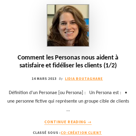
LES
CLIENTS
(2/2)
Comment les Personas nous aident à
satisfaire et fidéliser les clients (1/2)
14 MARS 2013
LIDIA BOUTAGHANE
By
Définition d’un Personae [ou Persona] : Un Persona est : •
une personne fictive qui représente un groupe cible de clients
…
À
CONTINUE READING
→
PROPOSCOMMENT
CLASSÉ SOUS :
CO-CRÉATION CLIENT
LES