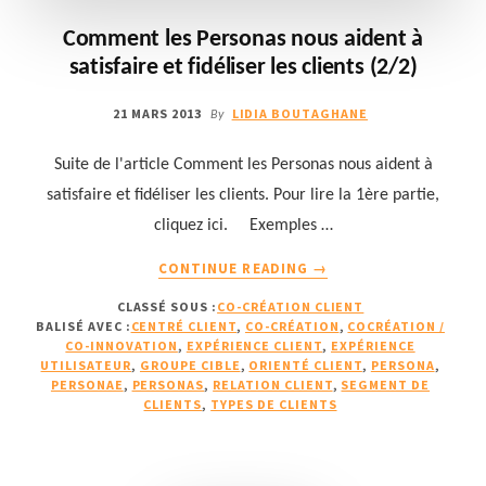
Comment les Personas nous aident à
satisfaire et fidéliser les clients (2/2)
21 MARS 2013
LIDIA BOUTAGHANE
By
Suite de l'article Comment les Personas nous aident à
satisfaire et fidéliser les clients. Pour lire la 1ère partie,
cliquez ici. Exemples …
À
CONTINUE READING
→
PROPOSCOMMENT
CLASSÉ SOUS :
CO-CRÉATION CLIENT
LES
BALISÉ AVEC :
CENTRÉ CLIENT
,
CO-CRÉATION
,
COCRÉATION /
PERSONAS
CO-INNOVATION
,
EXPÉRIENCE CLIENT
,
EXPÉRIENCE
NOUS
UTILISATEUR
,
GROUPE CIBLE
,
ORIENTÉ CLIENT
,
PERSONA
,
AIDENT
PERSONAE
,
PERSONAS
,
RELATION CLIENT
,
SEGMENT DE
CLIENTS
,
TYPES DE CLIENTS
À
SATISFAIRE
ET
FIDÉLISER