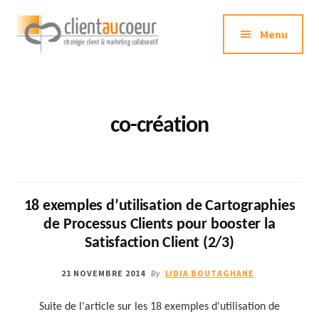
Additional
Passer
au
Menu
menu
contenu
principal
Clientaucoeur.com
Délivrez
des
expériences
co-création
mémorables
génératrices
de
ROI
18 exemples d’utilisation de Cartographies
de Processus Clients pour booster la
Satisfaction Client (2/3)
21 NOVEMBRE 2014
LIDIA BOUTAGHANE
By
Suite de l'article sur les 18 exemples d'utilisation de