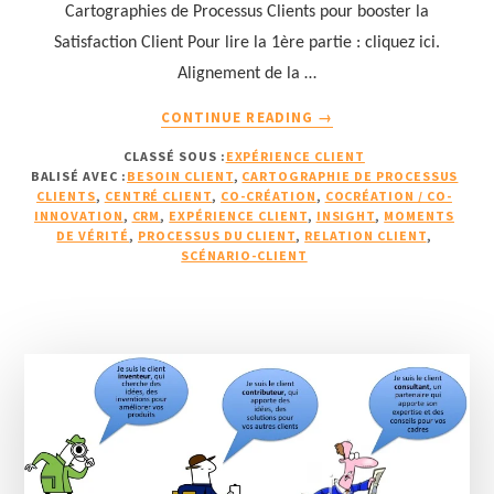
Cartographies de Processus Clients pour booster la
Satisfaction Client Pour lire la 1ère partie : cliquez ici.
Alignement de la …
À
CONTINUE READING
→
PROPOS18
CLASSÉ SOUS :
EXPÉRIENCE CLIENT
EXEMPLES
BALISÉ AVEC :
BESOIN CLIENT
,
CARTOGRAPHIE DE PROCESSUS
D’UTILISATION
CLIENTS
,
CENTRÉ CLIENT
,
CO-CRÉATION
,
COCRÉATION / CO-
DE
INNOVATION
,
CRM
,
EXPÉRIENCE CLIENT
,
INSIGHT
,
MOMENTS
CARTOGRAPHIES
DE VÉRITÉ
,
PROCESSUS DU CLIENT
,
RELATION CLIENT
,
SCÉNARIO-CLIENT
DE
PROCESSUS
CLIENTS
POUR
BOOSTER
LA
SATISFACTION
CLIENT
(2/3)