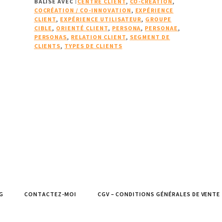
BALISÉ AVEC :
CENTRÉ CLIENT
,
CO-CRÉATION
,
PERSONAS
COCRÉATION / CO-INNOVATION
,
EXPÉRIENCE
NOUS
CLIENT
,
EXPÉRIENCE UTILISATEUR
,
GROUPE
AIDENT
CIBLE
,
ORIENTÉ CLIENT
,
PERSONA
,
PERSONAE
,
PERSONAS
,
RELATION CLIENT
,
SEGMENT DE
À
CLIENTS
,
TYPES DE CLIENTS
SATISFAIRE
ET
FIDÉLISER
LES
CLIENTS
(1/2)
G
CONTACTEZ-MOI
CGV – CONDITIONS GÉNÉRALES DE VENTE