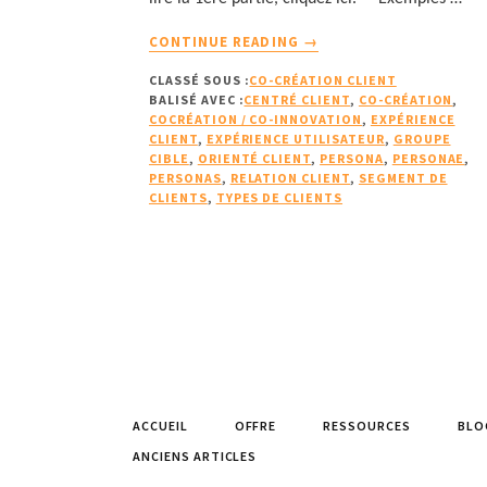
À
CONTINUE READING
→
PROPOSCOMMENT
CLASSÉ SOUS :
CO-CRÉATION CLIENT
LES
BALISÉ AVEC :
CENTRÉ CLIENT
,
CO-CRÉATION
,
PERSONAS
COCRÉATION / CO-INNOVATION
,
EXPÉRIENCE
NOUS
CLIENT
,
EXPÉRIENCE UTILISATEUR
,
GROUPE
AIDENT
CIBLE
,
ORIENTÉ CLIENT
,
PERSONA
,
PERSONAE
,
PERSONAS
,
RELATION CLIENT
,
SEGMENT DE
À
CLIENTS
,
TYPES DE CLIENTS
SATISFAIRE
ET
FIDÉLISER
LES
CLIENTS
(2/2)
ACCUEIL
OFFRE
RESSOURCES
BLO
ANCIENS ARTICLES