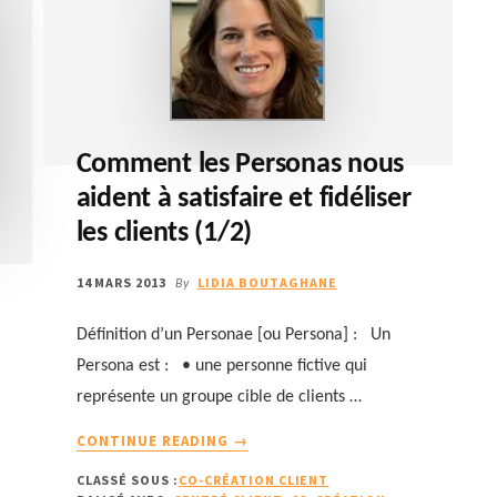
Comment les Personas nous
aident à satisfaire et fidéliser
les clients (1/2)
14 MARS 2013
LIDIA BOUTAGHANE
By
Définition d’un Personae [ou Persona] : Un
Persona est : • une personne fictive qui
représente un groupe cible de clients …
À
CONTINUE READING
→
PROPOSCOMMENT
CLASSÉ SOUS :
CO-CRÉATION CLIENT
LES