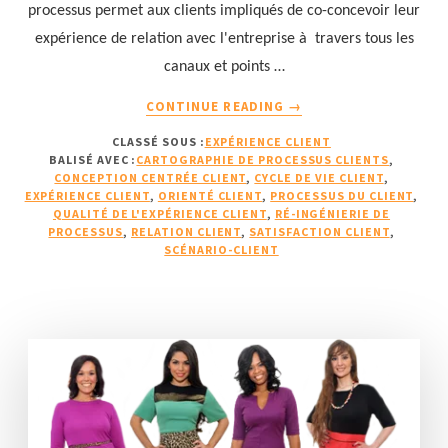
processus permet aux clients impliqués de co-concevoir leur
expérience de relation avec l'entreprise à travers tous les
canaux et points …
À
CONTINUE READING
→
PROPOS18
CLASSÉ SOUS :
EXPÉRIENCE CLIENT
EXEMPLES
BALISÉ AVEC :
CARTOGRAPHIE DE PROCESSUS CLIENTS
,
D’UTILISATION
CONCEPTION CENTRÉE CLIENT
,
CYCLE DE VIE CLIENT
,
DE
EXPÉRIENCE CLIENT
,
ORIENTÉ CLIENT
,
PROCESSUS DU CLIENT
,
CARTOGRAPHIES
QUALITÉ DE L'EXPÉRIENCE CLIENT
,
RÉ-INGÉNIERIE DE
PROCESSUS
,
RELATION CLIENT
,
SATISFACTION CLIENT
,
DE
SCÉNARIO-CLIENT
PROCESSUS
CLIENTS
POUR
BOOSTER
LA
SATISFACTION
CLIENT
(1/3)