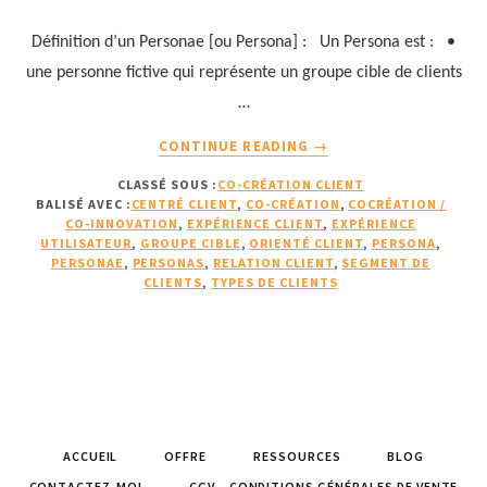
Définition d’un Personae [ou Persona] : Un Persona est : •
une personne fictive qui représente un groupe cible de clients
…
À
CONTINUE READING
→
PROPOSCOMMENT
CLASSÉ SOUS :
CO-CRÉATION CLIENT
LES
BALISÉ AVEC :
CENTRÉ CLIENT
,
CO-CRÉATION
,
COCRÉATION /
PERSONAS
CO-INNOVATION
,
EXPÉRIENCE CLIENT
,
EXPÉRIENCE
NOUS
UTILISATEUR
,
GROUPE CIBLE
,
ORIENTÉ CLIENT
,
PERSONA
,
AIDENT
PERSONAE
,
PERSONAS
,
RELATION CLIENT
,
SEGMENT DE
CLIENTS
,
TYPES DE CLIENTS
À
SATISFAIRE
ET
FIDÉLISER
LES
CLIENTS
(1/2)
ACCUEIL
OFFRE
RESSOURCES
BLOG
CONTACTEZ-MOI
CGV – CONDITIONS GÉNÉRALES DE VENTE