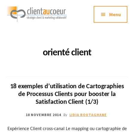
Additional
Passer
au
Menu
menu
contenu
principal
Clientaucoeur.com
Délivrez
des
expériences
orienté client
mémorables
génératrices
de
ROI
18 exemples d’utilisation de Cartographies
de Processus Clients pour booster la
Satisfaction Client (1/3)
18 NOVEMBRE 2014
LIDIA BOUTAGHANE
By
Expérience Client cross-canal Le mapping ou cartographie de