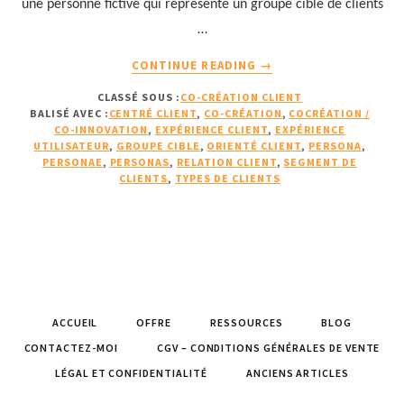
une personne fictive qui représente un groupe cible de clients
…
À
CONTINUE READING
→
PROPOSCOMMENT
CLASSÉ SOUS :
CO-CRÉATION CLIENT
LES
BALISÉ AVEC :
CENTRÉ CLIENT
,
CO-CRÉATION
,
COCRÉATION /
PERSONAS
CO-INNOVATION
,
EXPÉRIENCE CLIENT
,
EXPÉRIENCE
NOUS
UTILISATEUR
,
GROUPE CIBLE
,
ORIENTÉ CLIENT
,
PERSONA
,
AIDENT
PERSONAE
,
PERSONAS
,
RELATION CLIENT
,
SEGMENT DE
CLIENTS
,
TYPES DE CLIENTS
À
SATISFAIRE
ET
FIDÉLISER
LES
CLIENTS
(1/2)
ACCUEIL
OFFRE
RESSOURCES
BLOG
CONTACTEZ-MOI
CGV – CONDITIONS GÉNÉRALES DE VENTE
LÉGAL ET CONFIDENTIALITÉ
ANCIENS ARTICLES