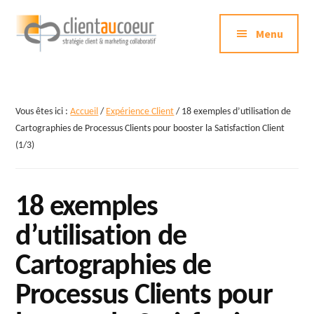
Additional
Passer
au
Menu
menu
contenu
principal
Clientaucoeur.com
Délivrez
des
expériences
Vous êtes ici :
Accueil
/
Expérience Client
/
18 exemples d’utilisation de
mémorables
Cartographies de Processus Clients pour booster la Satisfaction Client
(1/3)
génératrices
de
ROI
18 exemples
d’utilisation de
Cartographies de
Processus Clients pour