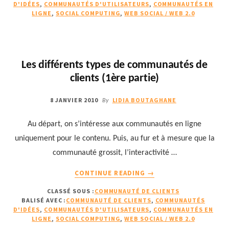
D'IDÉES
,
COMMUNAUTÉS D'UTILISATEURS
,
COMMUNAUTÉS EN
DE
LIGNE
,
SOCIAL COMPUTING
,
WEB SOCIAL / WEB 2.0
COMMUNAUTÉS
DE
CLIENTS
(2ÈME
Les différents types de communautés de
PARTIE)
clients (1ère partie)
8 JANVIER 2010
LIDIA BOUTAGHANE
By
Au départ, on s’intéresse aux communautés en ligne
uniquement pour le contenu. Puis, au fur et à mesure que la
communauté grossit, l’interactivité …
À
CONTINUE READING
→
PROPOSLES
CLASSÉ SOUS :
COMMUNAUTÉ DE CLIENTS
DIFFÉRENTS
BALISÉ AVEC :
COMMUNAUTÉ DE CLIENTS
,
COMMUNAUTÉS
TYPES
D'IDÉES
,
COMMUNAUTÉS D'UTILISATEURS
,
COMMUNAUTÉS EN
DE
LIGNE
,
SOCIAL COMPUTING
,
WEB SOCIAL / WEB 2.0
COMMUNAUTÉS