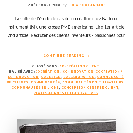
12 DÉCEMBRE 2008
LIDIA BOUTAGHANE
By
La suite de l'étude de cas de cocréation chez National
Instrument (NI), une grosse PME américaine. Lire 1er article,
2nd article. Recruter des clients inventeurs - passionnés pour
…
À
CONTINUE READING
→
PROPOSEXEMPLE
CLASSÉ SOUS :
CO-CRÉATION CLIENT
DE
BALISÉ AVEC :
COCRÉATION / CO-INNOVATION
,
COCRÉATION /
COCRÉATION
CO-INNOVATION
,
CODESIGN
,
COLLABORATION
,
COMMUNAUTÉ
:
DE CLIENTS
,
COMMUNAUTÉS
,
COMMUNAUTÉS D'UTILISATEURS
,
NATIONAL
COMMUNAUTÉS EN LIGNE
,
CONCEPTION CENTRÉE CLIENT
,
PLATES-FORMES COLLABORATIVES
INSTRUMENT
(3ÈME
PARTIE)