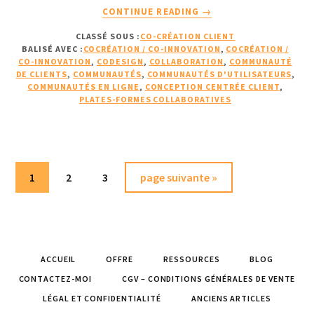
À
CONTINUE READING
→
PROPOSEXEMPLE
CLASSÉ SOUS :
CO-CRÉATION CLIENT
DE
BALISÉ AVEC :
COCRÉATION / CO-INNOVATION
,
COCRÉATION /
COCRÉATION
CO-INNOVATION
,
CODESIGN
,
COLLABORATION
,
COMMUNAUTÉ
:
DE CLIENTS
,
COMMUNAUTÉS
,
COMMUNAUTÉS D'UTILISATEURS
,
NATIONAL
COMMUNAUTÉS EN LIGNE
,
CONCEPTION CENTRÉE CLIENT
,
PLATES-FORMES COLLABORATIVES
INSTRUMENT
(2ÈME
PARTIE)
Page
Page
Page
Aller
1
2
3
page suivante »
à
la
ACCUEIL
OFFRE
RESSOURCES
BLOG
CONTACTEZ-MOI
CGV – CONDITIONS GÉNÉRALES DE VENTE
LÉGAL ET CONFIDENTIALITÉ
ANCIENS ARTICLES