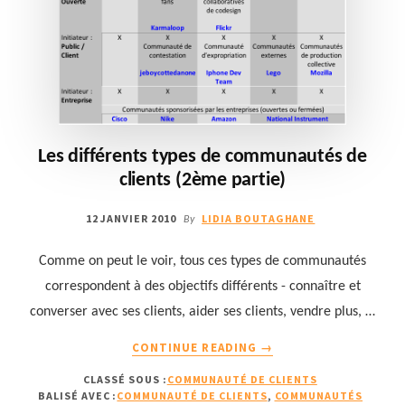
Les différents types de communautés de
clients (2ème partie)
12 JANVIER 2010
LIDIA BOUTAGHANE
By
Comme on peut le voir, tous ces types de communautés
correspondent à des objectifs différents - connaître et
converser avec ses clients, aider ses clients, vendre plus, …
À
CONTINUE READING
→
PROPOSLES
CLASSÉ SOUS :
COMMUNAUTÉ DE CLIENTS
DIFFÉRENTS
BALISÉ AVEC :
COMMUNAUTÉ DE CLIENTS
,
COMMUNAUTÉS
TYPES