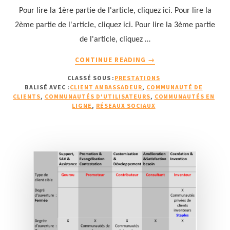
ÉDITEUR
Pour lire la 1ère partie de l'article, cliquez ici. Pour lire la
DE
LOGICIELS
2ème partie de l'article, cliquez ici. Pour lire la 3ème partie
de l'article, cliquez …
À
CONTINUE READING
→
PROPOSCOMMENT
CLASSÉ SOUS :
PRESTATIONS
INCITER
BALISÉ AVEC :
CLIENT AMBASSADEUR
,
COMMUNAUTÉ DE
LES
CLIENTS
,
COMMUNAUTÉS D'UTILISATEURS
,
COMMUNAUTÉS EN
CLIENTS
LIGNE
,
RÉSEAUX SOCIAUX
À
DEVENIR
DES
CLIENTS
AMBASSADEURS
?
(FIN)