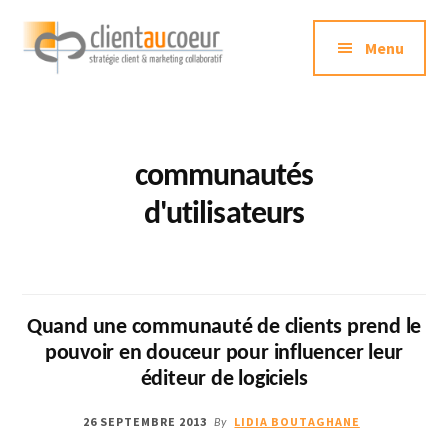
Additional
Passer
au
Menu
menu
contenu
principal
Clientaucoeur.com
Délivrez
des
expériences
communautés
mémorables
d'utilisateurs
génératrices
de
ROI
Quand une communauté de clients prend le
pouvoir en douceur pour influencer leur
éditeur de logiciels
26 SEPTEMBRE 2013
LIDIA BOUTAGHANE
By