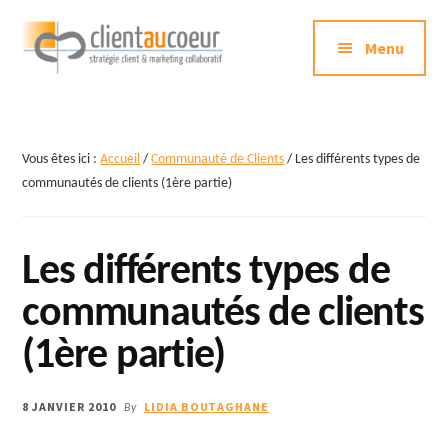
Additional
Passer
au
Menu
menu
contenu
principal
Clientaucoeur.com
Délivrez
des
expériences
Vous êtes ici :
Accueil
/
Communauté de Clients
/
Les différents types de
mémorables
communautés de clients (1ère partie)
génératrices
de
Les différents types de
ROI
communautés de clients
(1ère partie)
8 JANVIER 2010
LIDIA BOUTAGHANE
By