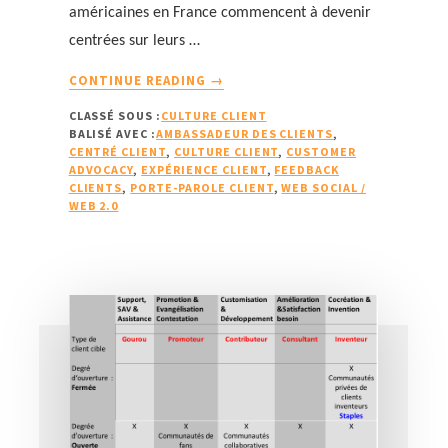
américaines en France commencent à devenir
centrées sur leurs …
À
CONTINUE READING
→
PROPOSLE
CLASSÉ SOUS :
CULTURE CLIENT
PORTE-
BALISÉ AVEC :
AMBASSADEUR DES CLIENTS
,
PAROLE
CENTRÉ CLIENT
,
CULTURE CLIENT
,
CUSTOMER
CLIENT
ADVOCACY
,
EXPÉRIENCE CLIENT
,
FEEDBACK
:
CLIENTS
,
PORTE-PAROLE CLIENT
,
WEB SOCIAL /
WEB 2.0
L’AMBASSADEUR
DES
CLIENTS
EN
INTERNE
(1/2)