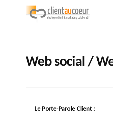
Additional
Passer
au
contenu
menu
principal
Clientaucoeur.com
Délivrez
des
expériences
mémorables
génératrices
Web social / We
de
ROI
Le Porte-Parole Client :