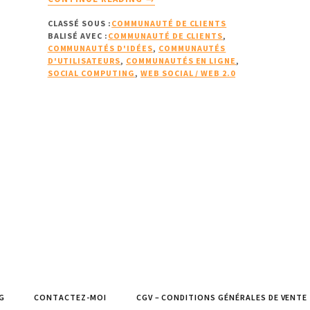
PROPOSLES
CLASSÉ SOUS :
COMMUNAUTÉ DE CLIENTS
DIFFÉRENTS
BALISÉ AVEC :
COMMUNAUTÉ DE CLIENTS
,
TYPES
COMMUNAUTÉS D'IDÉES
,
COMMUNAUTÉS
DE
D'UTILISATEURS
,
COMMUNAUTÉS EN LIGNE
,
COMMUNAUTÉS
SOCIAL COMPUTING
,
WEB SOCIAL / WEB 2.0
DE
CLIENTS
(2ÈME
PARTIE)
G
CONTACTEZ-MOI
CGV – CONDITIONS GÉNÉRALES DE VENTE