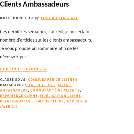
Clients Ambassadeurs
8 DÉCEMBRE 2010
LIDIA BOUTAGHANE
By
Ces dernières semaines, j'ai rédigé un certain
nombre d'articles sur les clients ambassadeurs.
Je vous propose un sommaire afin de les
découvrir par …
À
CONTINUE READING
→
PROPOSDOSSIER
CLASSÉ SOUS :
COMMUNAUTÉ DE CLIENTS
RÉDACTIONNEL
BALISÉ AVEC :
CENTRÉ CLIENT
,
CLIENT
SUR
AMBASSADEUR
,
COMMUNAUTÉ DE CLIENTS
,
LES
EXPÉRIENCE CLIENT
,
FIDÉLISATION CLIENT
,
CLIENTS
RELATION CLIENT
,
VALEUR CLIENT
,
WEB SOCIAL
/ WEB 2.0
AMBASSADEURS