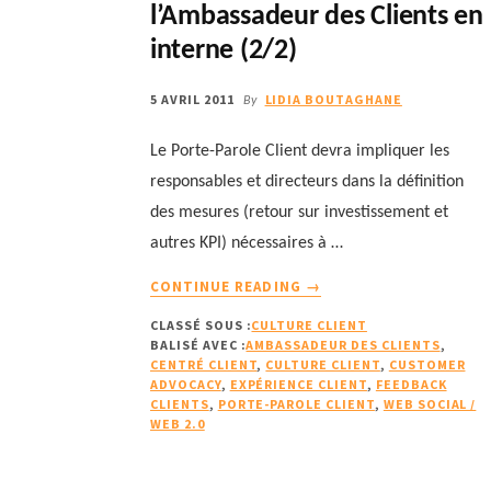
l’Ambassadeur des Clients en
interne (2/2)
5 AVRIL 2011
LIDIA BOUTAGHANE
By
Le Porte-Parole Client devra impliquer les
responsables et directeurs dans la définition
des mesures (retour sur investissement et
autres KPI) nécessaires à …
À
CONTINUE READING
→
PROPOSLE
CLASSÉ SOUS :
CULTURE CLIENT
PORTE-
BALISÉ AVEC :
AMBASSADEUR DES CLIENTS
,
PAROLE
CENTRÉ CLIENT
,
CULTURE CLIENT
,
CUSTOMER
CLIENT
ADVOCACY
,
EXPÉRIENCE CLIENT
,
FEEDBACK
:
CLIENTS
,
PORTE-PAROLE CLIENT
,
WEB SOCIAL /
WEB 2.0
L’AMBASSADEUR
DES
CLIENTS