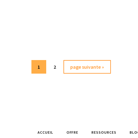
Page
Page
Aller
1
2
page suivante »
à
la
ACCUEIL
OFFRE
RESSOURCES
BLO