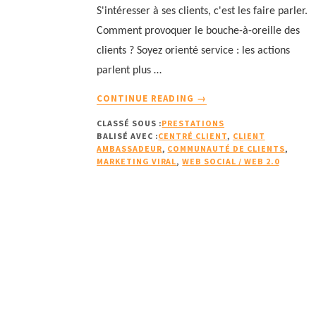
S'intéresser à ses clients, c'est les faire parler.
Comment provoquer le bouche-à-oreille des
clients ? Soyez orienté service : les actions
parlent plus …
À
CONTINUE READING
→
PROPOSCOMMENT
CLASSÉ SOUS :
PRESTATIONS
INCITER
BALISÉ AVEC :
CENTRÉ CLIENT
,
CLIENT
LES
AMBASSADEUR
,
COMMUNAUTÉ DE CLIENTS
,
CLIENTS
MARKETING VIRAL
,
WEB SOCIAL / WEB 2.0
À
DEVENIR
DES
CLIENTS
AMBASSADEURS ?