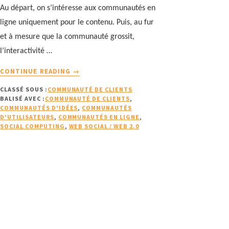
Au départ, on s’intéresse aux communautés en
ligne uniquement pour le contenu. Puis, au fur
et à mesure que la communauté grossit,
l’interactivité …
À
CONTINUE READING
→
PROPOSLES
CLASSÉ SOUS :
COMMUNAUTÉ DE CLIENTS
DIFFÉRENTS
BALISÉ AVEC :
COMMUNAUTÉ DE CLIENTS
,
TYPES
COMMUNAUTÉS D'IDÉES
,
COMMUNAUTÉS
DE
D'UTILISATEURS
,
COMMUNAUTÉS EN LIGNE
,
COMMUNAUTÉS
SOCIAL COMPUTING
,
WEB SOCIAL / WEB 2.0
DE
CLIENTS
(1ÈRE
PARTIE)