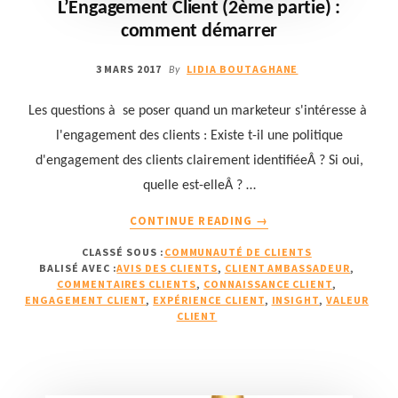
L’Engagement Client (2ème partie) :
comment démarrer
3 MARS 2017
LIDIA BOUTAGHANE
By
Les questions à se poser quand un marketeur s'intéresse à
l'engagement des clients : Existe t-il une politique
d'engagement des clients clairement identifiéeÂ ? Si oui,
quelle est-elleÂ ? …
À
CONTINUE READING
→
PROPOSL’ENGAGEMEN
CLASSÉ SOUS :
COMMUNAUTÉ DE CLIENTS
CLIENT
BALISÉ AVEC :
AVIS DES CLIENTS
,
CLIENT AMBASSADEUR
,
(2ÈME
COMMENTAIRES CLIENTS
,
CONNAISSANCE CLIENT
,
PARTIE)
ENGAGEMENT CLIENT
,
EXPÉRIENCE CLIENT
,
INSIGHT
,
VALEUR
:
CLIENT
COMMENT
DÉMARRER