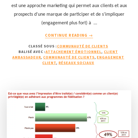
est une approche marketing qui permet aux clients et aux
prospects d'une marque de participer et de s'impliquer
(engagement plus fort) à …
À
CONTINUE READING
→
PROPOSL’ENGAGEMEN
CLASSÉ SOUS :
COMMUNAUTÉ DE CLIENTS
CLIENT
BALISÉ AVEC :
ATTACHEMENT ÉMOTIONNEL
,
CLIENT
(1ÈRE
AMBASSADEUR
,
COMMUNAUTÉ DE CLIENTS
,
ENGAGEMENT
PARTIE)
CLIENT
,
RÉSEAUX SOCIAUX
:
DÉFINITION
&
INTÉRÊT