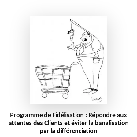
PIÈGE
DE
LA
SENSIBILITÉ
AU
PRIX
ET
MISER
SUR
LES
NOUVELLES
TECHNOLOGIES
Programme de Fidélisation : Répondre aux
attentes des Clients et éviter la banalisation
par la différenciation