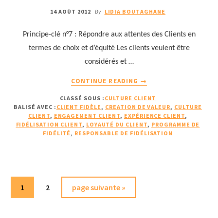
14 AOÛT 2012
LIDIA BOUTAGHANE
By
Principe-clé n°7 : Répondre aux attentes des Clients en
termes de choix et d’équité Les clients veulent être
considérés et …
À
CONTINUE READING
→
PROPOSPROGRAMME
CLASSÉ SOUS :
CULTURE CLIENT
DE
BALISÉ AVEC :
CLIENT FIDÈLE
,
CREATION DE VALEUR
,
CULTURE
FIDÉLISATION
CLIENT
,
ENGAGEMENT CLIENT
,
EXPÉRIENCE CLIENT
,
:
FIDÉLISATION CLIENT
,
LOYAUTÉ DU CLIENT
,
PROGRAMME DE
RÉPONDRE
FIDÉLITÉ
,
RESPONSABLE DE FIDÉLISATION
AUX
ATTENTES
DES
CLIENTS
Page
Page
Aller
ET
1
2
page suivante »
ÉVITER
à
LA
la