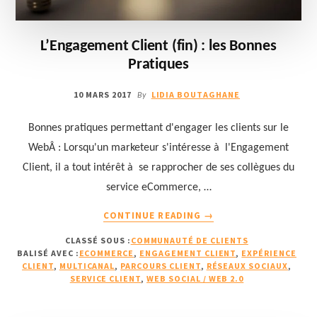
L’Engagement Client (fin) : les Bonnes
Pratiques
10 MARS 2017
LIDIA BOUTAGHANE
By
Bonnes pratiques permettant d'engager les clients sur le
WebÂ : Lorsqu'un marketeur s'intéresse à l'Engagement
Client, il a tout intérêt à se rapprocher de ses collègues du
service eCommerce, …
À
CONTINUE READING
→
PROPOSL’ENGAGEMEN
CLASSÉ SOUS :
COMMUNAUTÉ DE CLIENTS
CLIENT
BALISÉ AVEC :
ECOMMERCE
,
ENGAGEMENT CLIENT
,
EXPÉRIENCE
(FIN)
CLIENT
,
MULTICANAL
,
PARCOURS CLIENT
,
RÉSEAUX SOCIAUX
,
:
SERVICE CLIENT
,
WEB SOCIAL / WEB 2.0
LES
BONNES