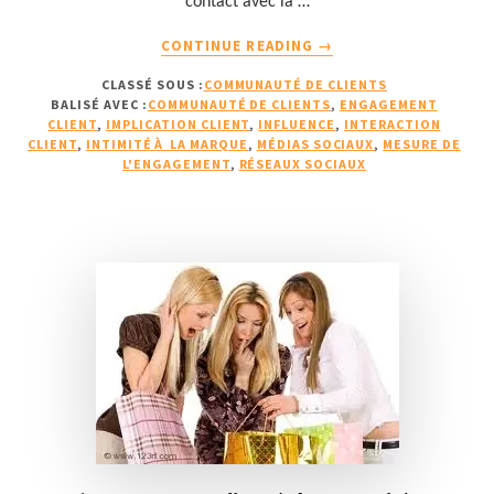
contact avec la …
À
CONTINUE READING
→
PROPOSL’ENGAGEMEN
CLASSÉ SOUS :
COMMUNAUTÉ DE CLIENTS
CLIENT
BALISÉ AVEC :
COMMUNAUTÉ DE CLIENTS
,
ENGAGEMENT
(3ÈME
CLIENT
,
IMPLICATION CLIENT
,
INFLUENCE
,
INTERACTION
PARTIE)
CLIENT
,
INTIMITÉ À LA MARQUE
,
MÉDIAS SOCIAUX
,
MESURE DE
:
L'ENGAGEMENT
,
RÉSEAUX SOCIAUX
COMMENT
LE
MESURER