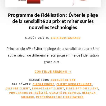
Programme de Fidélisation : Éviter le piège
de la sensibilité au prix et miser sur les
nouvelles technologies
21 AOÛT 2012
LIDIA BOUTAGHANE
By
Principe-clé n°9 : Éviter le piège de la sensibilité au prix Une
autre raison de différencier son programme de Fidélisation
grâce aux …
À
CONTINUE READING
→
PROPOSPROGRAMME
CLASSÉ SOUS :
CULTURE CLIENT
DE
BALISÉ AVEC :
CLIENT FIDÈLE
,
CLIENT OPPORTUNISTE
,
FIDÉLISATION
CULTURE CLIENT
,
ENGAGEMENT CLIENT
,
FIDÉLISATION CLIENT
,
:
PROGRAMME DE FIDÉLITÉ
,
QUALITÉ DE SERVICE
,
RÉSEAUX
ÉVITER
SOCIAUX
,
RESPONSABLE DE FIDÉLISATION
LE