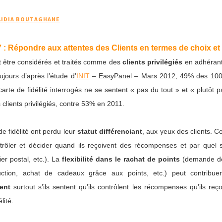
LIDIA BOUTAGHANE
7 : Répondre aux attentes des Clients en termes de choix et
nt être considérés et traités comme des
clients privilégiés
en adhéran
oujours d’après l’étude d’
INIT
– EasyPanel – Mars 2012, 49% des 10
arte de fidélité interrogés ne se sentent « pas du tout » et « plutôt 
clients privilégiés, contre 53% en 2011.
 fidélité ont perdu leur
statut différenciant
, aux yeux des clients. C
trôler et décider quand ils reçoivent des récompenses et par quel 
er postal, etc.). La
flexibilité dans le rachat de points
(demande d
tion, achat de cadeaux grâce aux points, etc.) peut contribue
ent
surtout s’ils sentent qu’ils contrôlent les récompenses qu’ils reç
lité.