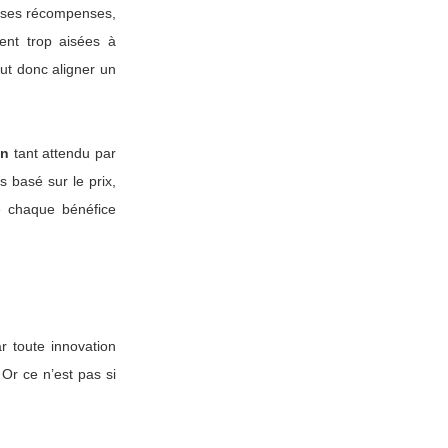
té ses récompenses,
ent trop aisées à
aut donc aligner un
on
tant attendu par
s basé sur le prix,
re chaque bénéfice
r toute innovation
 Or ce n’est pas si