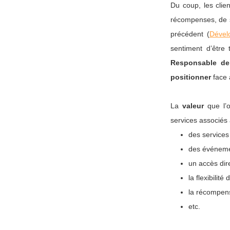
Du coup, les clie
récompenses, de st
précédent (
Dével
sentiment d’être 
Responsable de 
positionner
face 
La
valeur
que l’o
services associés
des services 
des événemen
un accès dir
la flexibilit
la récompense
etc.