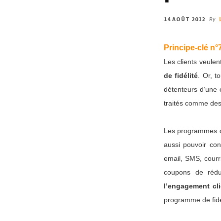
14 AOÛT 2012
By
Principe-clé n°
Les clients veule
de fidélité
. Or, t
détenteurs d’une c
traités comme des 
Les programmes de
aussi pouvoir con
email, SMS, courri
coupons de réduc
l’engagement cli
programme de fidé