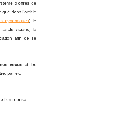
tème d’offres de
iqué dans l’article
ons dynamiques
) le
cercle vicieux, le
ciation afin de se
ience vécue
et les
e, par ex. :
 l’entreprise,