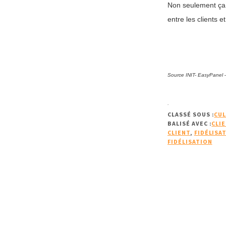
Non seulement ça s
entre les clients e
Source INIT- EasyPanel 
.
CLASSÉ SOUS :
CUL
BALISÉ AVEC :
CLIE
CLIENT
,
FIDÉLISA
FIDÉLISATION