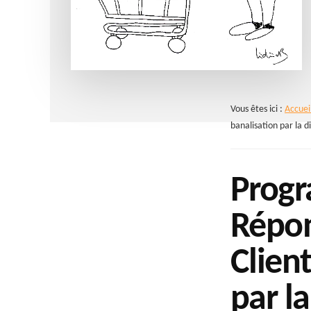
Vous êtes ici :
Accuei
banalisation par la d
Progr
Répon
Client
par la