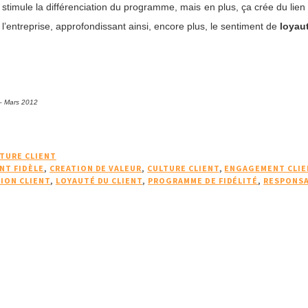
timule la différenciation du programme, mais en plus, ça crée du lien 
t l’entreprise, approfondissant ainsi, encore plus, le sentiment de
loyaut
– Mars 2012
TURE CLIENT
NT FIDÈLE
,
CREATION DE VALEUR
,
CULTURE CLIENT
,
ENGAGEMENT CLIE
TION CLIENT
,
LOYAUTÉ DU CLIENT
,
PROGRAMME DE FIDÉLITÉ
,
RESPONSA