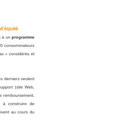
 d’équité
t à un
programme
00 consommateurs
pas » considérés et
es derniers veulent
support (site Web,
e remboursement,
r à construire de
oivent au cours du