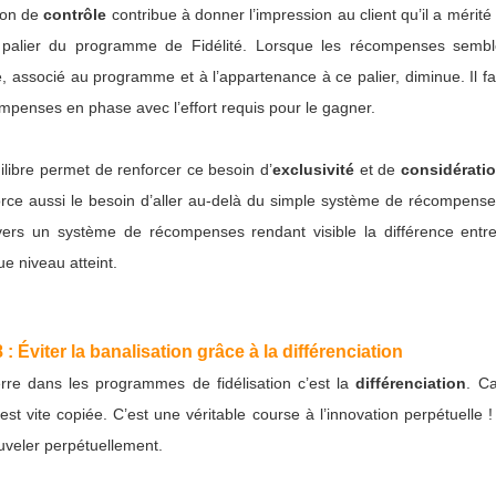
tion de
contrôle
contribue à donner l’impression au client qu’il a méri
 palier du programme de Fidélité. Lorsque les récompenses sembl
ge, associé au programme et à l’appartenance à ce palier, diminue. Il f
mpenses en phase avec l’effort requis pour le gagner.
ilibre permet de renforcer ce besoin d’
exclusivité
et de
considérati
nforce aussi le besoin d’aller au-delà du simple système de récompense
 vers un système de récompenses rendant visible la différence ent
e niveau atteint.
 : Éviter la banalisation grâce à la différenciation
rre dans les programmes de fidélisation c’est la
différenciation
. Ca
t vite copiée. C’est une véritable course à l’innovation perpétuelle !
uveler perpétuellement.