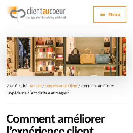
Additional
Passer
au
Menu
menu
contenu
principal
Clientaucoeur.com
Délivrez
des
expériences
mémorables
génératrices
de
ROI
Vous êtes ici :
Accueil
/
Connaissance Client
/
Comment améliorer
l’expérience client digitale et magasin
Comment améliorer
l’expérience client