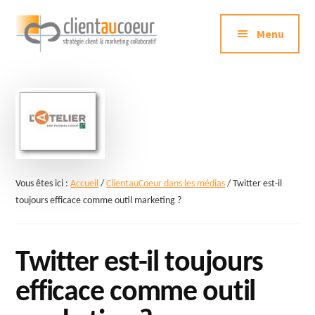
Additional
Passer
au
Menu
menu
contenu
principal
Clientaucoeur.com
Délivrez
des
expériences
mémorables
génératrices
de
Vous êtes ici :
Accueil
/
ClientauCoeur dans les médias
/
Twitter est-il
ROI
toujours efficace comme outil marketing ?
Twitter est-il toujours
efficace comme outil