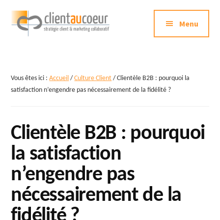
Additional
Passer
au
Menu
menu
contenu
principal
Clientaucoeur.com
Délivrez
des
expériences
Vous êtes ici :
Accueil
/
Culture Client
/
Clientèle B2B : pourquoi la
mémorables
satisfaction n’engendre pas nécessairement de la fidélité ?
génératrices
de
Clientèle B2B : pourquoi
ROI
la satisfaction
n’engendre pas
nécessairement de la
fidélité ?