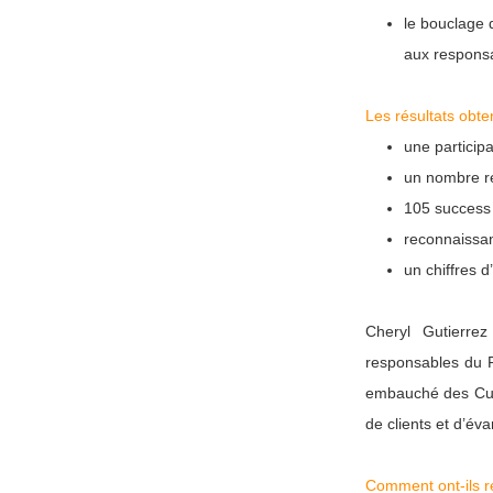
le bouclage 
aux responsa
Les résultats obt
une participa
un nombre re
105 success 
reconnaissan
un chiffres 
Cheryl Gutierre
responsables du 
embauché des Cust
de clients et d’éva
Comment ont-ils ré