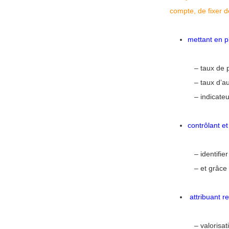
compte, de fixer de
mettant en p
–
taux de 
–
taux d’a
–
indicateu
contrôlant et
–
identifie
– et grâce
attribuant re
–
valorisat