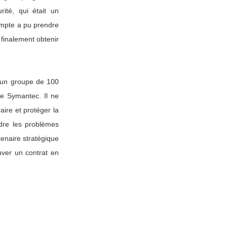
ité, qui était un
ompte a pu prendre
 finalement obtenir
’un groupe de 100
de Symantec. Il ne
aire et protéger la
dre les problèmes
tenaire stratégique
uver un contrat en