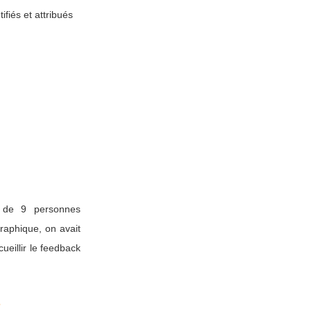
fiés et attribués
e de 9 personnes
aphique, on avait
eillir le feedback
?