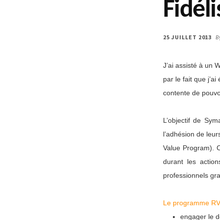
Fidéli
25 JUILLET 2013
B
J’ai assisté à un
par le fait que j’a
contente de pouvoi
L’objectif de Sym
l’adhésion de leu
Value Program). C
durant les action
professionnels gra
Le programme RVP 
engager le d