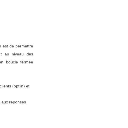
on est de permettre
nt au niveau des
 en boucle fermée
ients (opt’in) et
te aux réponses