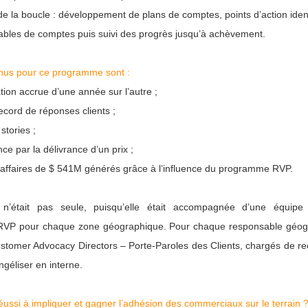
de la boucle : développement de plans de comptes, points d’action identi
bles de comptes puis suivi des progrès jusqu’à achèvement.
enus pour ce programme sont :
tion accrue d’une année sur l’autre ;
cord de réponses clients ;
stories ;
ce par la délivrance d’un prix ;
d’affaires de $ 541M générés grâce à l’influence du programme RVP.
z n’était pas seule, puisqu’elle était accompagnée d’une équip
RVP pour chaque zone géographique. Pour chaque responsable géogr
omer Advocacy Directors – Porte-Paroles des Clients, chargés de recu
ngéliser en interne.
ussi à impliquer et gagner l’adhésion des commerciaux sur le terrain 