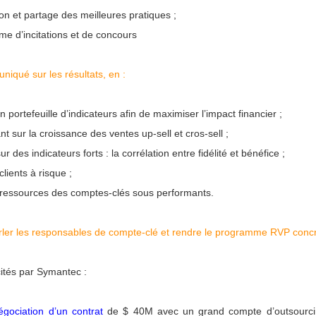
ion et partage des meilleures pratiques ;
e d’incitations et de concours
uniqué sur les résultats, en :
n portefeuille d’indicateurs afin de maximiser l’impact financier ;
t sur la croissance des ventes up-sell et cros-sell ;
ur des indicateurs forts : la corrélation entre fidélité et bénéfice ;
clients à risque ;
 ressources des comptes-clés sous performants.
ler les responsables de compte-clé et rendre le programme RVP concr
cités par Symantec :
égociation d’un contrat
de $ 40M avec un grand compte d’outsourc