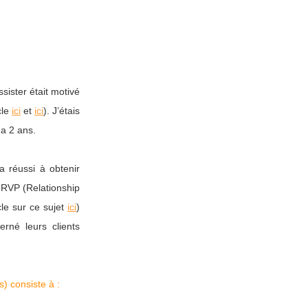
sister était motivé
cle
ici
et
ici
). J’étais
 a 2 ans.
a réussi à obtenir
 RVP (Relationship
le sur ce sujet
ici
)
erné leurs clients
) consiste à :