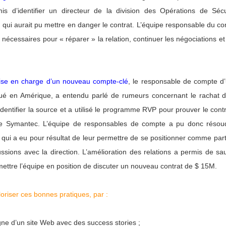
s d’identifier un directeur de la division des Opérations de Sécur
t qui aurait pu mettre en danger le contrat. L’équipe responsable du c
 nécessaires pour « réparer » la relation, continuer les négociations et
rise en charge d’un nouveau compte-clé
, le responsable de compte d
itué en Amérique, a entendu parlé de rumeurs concernant le rachat 
identifier la source et a utilisé le programme RVP pour prouver le contr
de Symantec. L’équipe de responsables de compte a pu donc résou
ce qui a eu pour résultat de leur permettre de se positionner comme par
ussions avec la direction. L’amélioration des relations a permis de sa
mettre l’équipe en position de discuter un nouveau contrat de $ 15M.
oriser ces bonnes pratiques, par :
igne d’un site Web avec des success stories ;