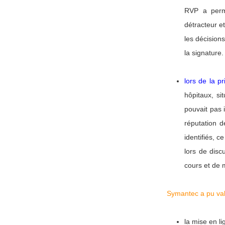
RVP a permi
détracteur e
les décisions
la signature.
lors de la p
hôpitaux, s
pouvait pas 
réputation 
identifiés, 
lors de disc
cours et de 
Symantec a pu val
la mise en l