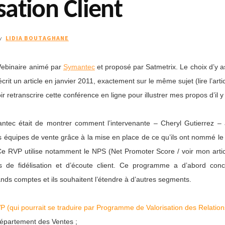
sation Client
LIDIA BOUTAGHANE
y
 Webinaire animé par
Symantec
et proposé par Satmetrix. Le choix d’y as
i écrit un article en janvier 2011, exactement sur le même sujet (lire l’arti
r retranscrire cette conférence en ligne pour illustrer mes propos d’il y
antec était de montrer comment l’intervenante – Cheryl Gutierrez – 
rs équipes de vente grâce à la mise en place de ce qu’ils ont nommé le
e RVP utilise notamment le NPS (Net Promoter Score / voir mon artic
s de fidélisation et d’écoute client. Ce programme a d’abord conc
nds comptes et ils souhaitent l’étendre à d’autres segments.
(qui pourrait se traduire par Programme de Valorisation des Relations
épartement des Ventes ;