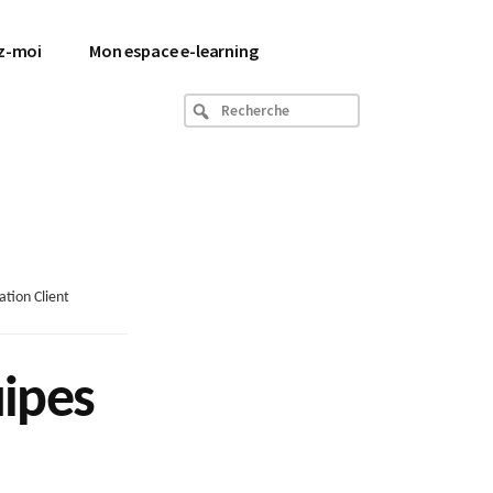
z-moi
Mon espace e-learning
Recherche
tion Client
ipes