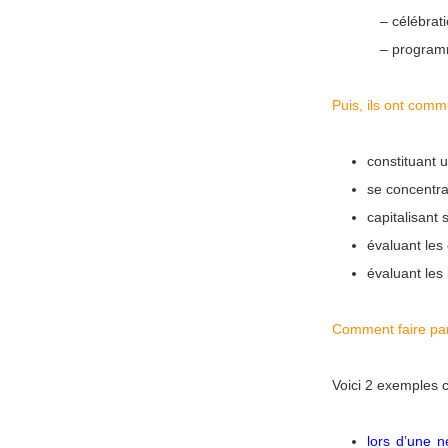
–
célébrat
–
programm
Puis, ils ont comm
constituant u
se concentran
capitalisant s
évaluant les 
évaluant les
Comment faire par
Voici 2 exemples 
lors d’une n