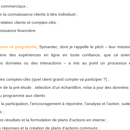
s commerciaux ;
ur la connaissance clients à titre individuel ;
relation clients et comptes-clés ;
roissance financière.
œuvre ce programme
, Symantec, dont je rappelle le pitch – leur missi
vivre des expériences en ligne en toute confiance, que ce soie
 des données ou des interactions – a mis au point un processus
des comptes-clés (quel client grand compte va participer ?) ;
n de la pré-étude : sélection d’un échantillon, mise à jour des données cl
u programme aux clients
 la participation, l’encouragement à répondre, l’analyse et l’action, sui
e ;
es résultats et la formulation de plans d’actions en interne ;
 réponses et la création de plans d’actions communs ;