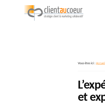
Additional
Passer
au
contenu
menu
principal
Clientaucoeur.com
Délivrez
des
expériences
mémorables
génératrices
de
Vous êtes ici :
Accuei
ROI
L’expé
et ex