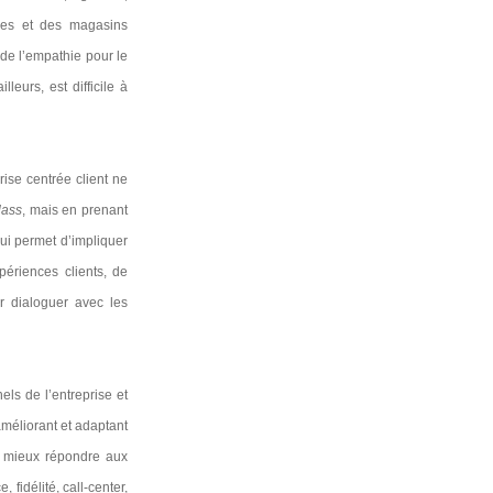
iles et des magasins
 de l’empathie pour le
illeurs, est difficile à
rise centrée client ne
lass
, mais en prenant
qui permet d’impliquer
ériences clients, de
r dialoguer avec les
ls de l’entreprise et
améliorant et adaptant
r mieux répondre aux
 fidélité, call-center,