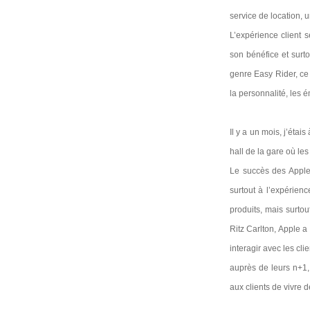
service de location,
L’expérience client 
son bénéfice et surt
genre Easy Rider, ce 
la personnalité, les 
Il y a un mois, j’éta
hall de la gare où le
Le succès des Apple
surtout à l’expérien
produits, mais surto
Ritz Carlton, Apple a
interagir avec les cli
auprès de leurs n+1,
aux clients de vivre 