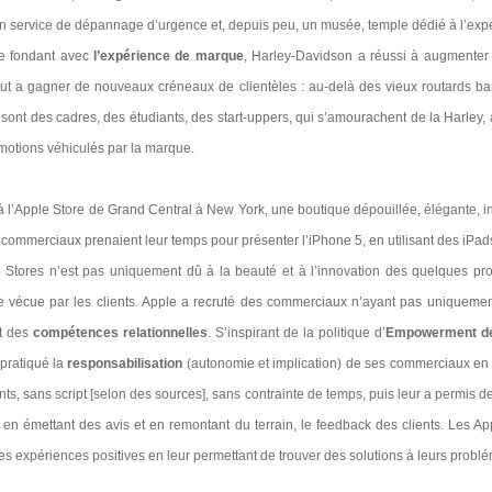
 un service de dépannage d’urgence et, depuis peu, un musée, temple dédié à l’exp
se fondant avec
l’expérience de marque
, Harley-Davidson a réussi à augmenter s
out a gagner de nouveaux créneaux de clientèles : au-delà des vieux routards ba
sont des cadres, des étudiants, des start-uppers, qui s’amourachent de la Harley, a
émotions véhiculés par la marque.
is à l’Apple Store de Grand Central à New York, une boutique dépouillée, élégante, 
s commerciaux prenaient leur temps pour présenter l’iPhone 5, en utilisant des iPad
 Stores n’est pas uniquement dû à la beauté et à l’innovation des quelques pro
ce vécue par les clients. Apple a recruté des commerciaux n’ayant pas uniquem
ut des
compétences relationnelles
. S’inspirant de la politique d’
Empowerment de
 pratiqué la
responsabilisation
(autonomie et implication) de ses commerciaux en l
ents, sans script [selon des sources], sans contrainte de temps, puis leur a permis 
 en émettant des avis et en remontant du terrain, le feedback des clients. Les Ap
des expériences positives en leur permettant de trouver des solutions à leurs probl