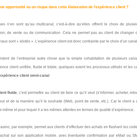
 une opportunité ou un risque dans cette élaboration de l’expérience client ?
es n’en sont qu’au multicanal, c’est-à-dire qu’elles offrent le choix de plusi
tion, de vente ou de communication. Cela ne permet pas au client de changer 
aux sont « silotés ». L’expérience client est donc contrainte par le choix d’un canal
tendent de l’entreprise autre chose que la simple cohabitation de plusieurs canaux
nce client unifiée, fluide et totale, quelques soient les processus utilisés et les c
’expérience client omni-canal
.
ient fluide
, c’est permettre au client de faire ce qu’il veut (s’informer, acheter, reto
veut et de la manière qu’il le souhaite (Web, point de vente, etc.). Car le client a
t lui-même et pour lequel il a les mêmes attentes en termes de qualité d’expérience.
Casino, par exemple, permet aux clients d’effectuer des achats en flashant les cod
t achat sur son application mobile, avec éventuelle confirmation par eMail ou 