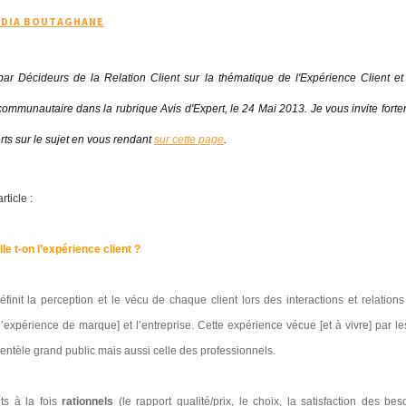
IDIA BOUTAGHANE
 par Décideurs de la Relation Client sur la thématique de l'Expérience Client et 
 communautaire dans la rubrique Avis d'Expert, le 24 Mai 2013. Je vous invite fort
erts sur le sujet en vous rendant
sur cette page
.
article :
le t-on l’expérience client ?
éfinit la perception et le vécu de chaque client lors des interactions et relations
’expérience de marque] et l’entreprise. Cette expérience vécue [et à vivre] par le
entèle grand public mais aussi celle des professionnels.
ts à la fois
rationnels
(le rapport qualité/prix, le choix, la satisfaction des bes