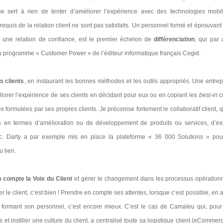
Il ne sert à rien de tenter d’améliorer l’expérience avec des technologies mob
-requis de la relation client ne sont pas satisfaits. Un personnel formé et éprouvant
nsi une relation de confiance, est le premier échelon de
différenciation
, qui par a
du programme « Customer Power » de l’éditeur informatique français Cegid.
s clients
, en instaurant les bonnes méthodes et les outils appropriés. Une entrep
liorer l’expérience de ses clients en décidant pour eux ou en copiant les
best-in c
s formulées par ses propres clients. Je préconise fortement le collaboratif client, 
s en termes d’amélioration ou de développement de produits ou services, d’exp
tc. Darty a par exemple mis en place la plateforme « 36 000 Solutions » pou
u lien.
 compte la Voix du Client
et gérer le changement dans les processus opérationne
r le client, c’est bien ! Prendre en compte ses attentes, lorsque c’est possible, en 
 formant son personnel, c’est encore mieux. C’est le cas de Camaïeu qui, pou
 et instiller une culture du client, a centralisé toute sa logistique client (eCommerce,