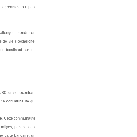
s agréables ou pas,
hallenge : prendre en
e de vie (Recherche,
en focalisant sur les
 80, en se recentrant
 une
communauté
qui
ce
. Cette communauté
rallyes, publications,
ne carte bancaire, un