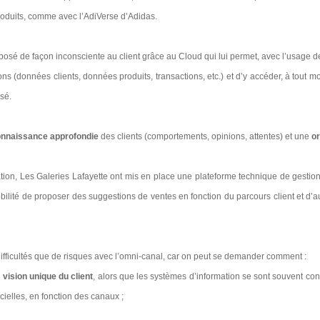
roduits, comme avec l’AdiVerse d’Adidas.
posé de façon inconsciente au client grâce au Cloud qui lui permet, avec l’usage de
ons (données clients, données produits, transactions, etc.) et d’y accéder, à tout m
isé.
nnaissance approfondie
des clients (comportements, opinions, attentes) et une
or
tion, Les Galeries Lafayette ont mis en place une plateforme technique de gestio
ibilité de proposer des suggestions de ventes en fonction du parcours client et d’
difficultés que de risques avec l’omni-canal, car on peut se demander comment :
e
vision unique du client
, alors que les systèmes d’information se sont souvent con
cielles, en fonction des canaux ;