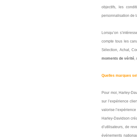
objectifs, les condi
personnalisation de la 
Lorsqu’on s’intéress
compte tous les cana
Sélection, Achat, Co
moments de vérité
,
Quelles marques sel
Pour moi, Harley-Dav
sur l’expérience clien
valorise l’expérience 
Harley-Davidson créa
d’utilisateurs, de re
événements nationaux