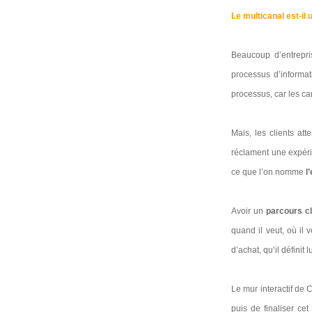
Le multicanal est-il
Beaucoup d’entrepris
processus d’informa
processus, car les can
Mais, les clients at
réclament une expérie
ce que l’on nomme
l
Avoir un
parcours cl
quand il veut, où il 
d’achat, qu’il défini
Le mur interactif de 
puis de finaliser ce