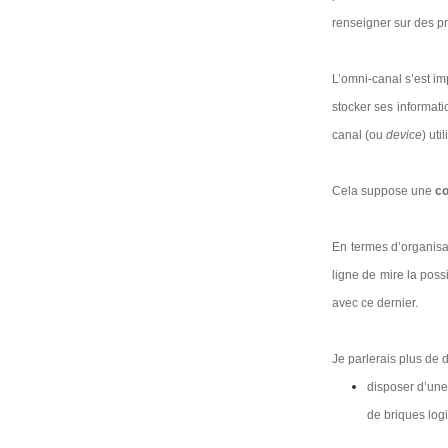
renseigner sur des p
L’omni-canal s’est im
stocker ses informati
canal (ou
device
) util
Cela suppose une
co
En termes d’organisa
ligne de mire la poss
avec ce dernier.
Je parlerais plus de 
disposer d’un
de briques logi