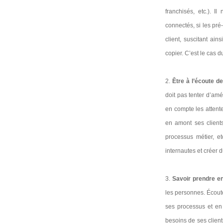
franchisés, etc.). 
connectés, si les pré
client, suscitant ai
copier. C’est le cas 
2.
Être à l’écoute de
doit pas tenter d’amé
en compte les attente
en amont ses client
processus métier, e
internautes et créer d
3.
Savoir prendre en
les personnes. Écoute
ses processus et en
besoins de ses clients