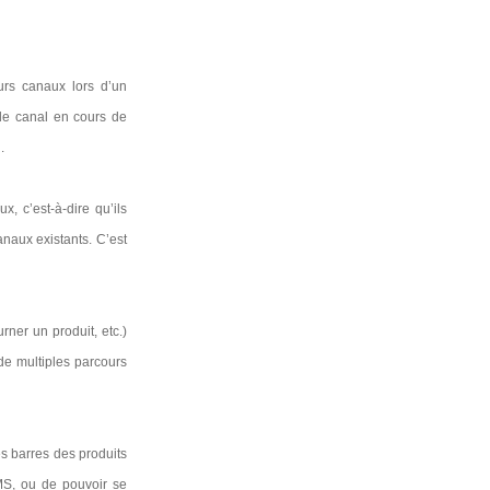
eurs canaux lors d’un
de canal en cours de
.
, c’est-à-dire qu’ils
anaux existants. C’est
urner un produit, etc.)
 de multiples parcours
es barres des produits
SMS, ou de pouvoir se