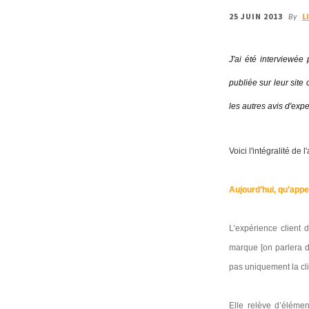
25 JUIN 2013
L
By
J'ai été interviewée
publiée sur leur site
les autres avis d'exp
Voici l'intégralité de l'
Aujourd’hui, qu’appel
L’expérience client d
marque [on parlera d
pas uniquement la cli
Elle relève d’élémen