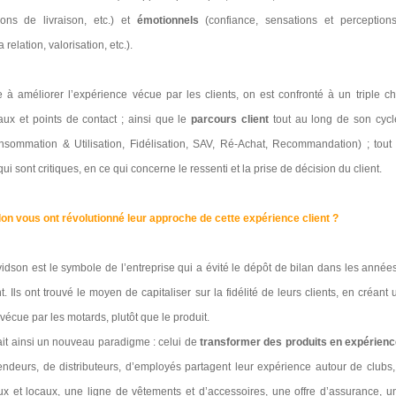
tions de livraison, etc.) et
émotionnels
(confiance, sensations et perception
relation, valorisation, etc.).
e à améliorer l’expérience vécue par les clients, on est confronté à un triple c
ux et points de contact ; ainsi que le
parcours client
tout au long de son cycl
nsommation & Utilisation, Fidélisation, SAV, Ré-Achat, Recommandation) ; tout 
 qui sont critiques, en ce qui concerne le ressenti et la prise de décision du client.
on vous ont révolutionné leur approche de cette expérience client ?
idson est le symbole de l’entreprise qui a évité le dépôt de bilan dans les années
t. Ils ont trouvé le moyen de capitaliser sur la fidélité de leurs clients, en créant
vécue par les motards, plutôt que le produit.
it ainsi un nouveau paradigme : celui de
transformer des produits en expérien
vendeurs, de distributeurs, d’employés partagent leur expérience autour de clubs, 
 et locaux, une ligne de vêtements et d’accessoires, une offre d’assurance, u