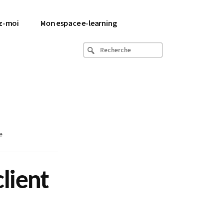
z-moi
Mon espace e-learning
Recherche
e
client