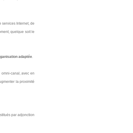
 services Internet, de
oment, quelque soit le
ganisation adaptée
.
n omni-canal, avec en
augmenter la proximité
stitués par adjonction