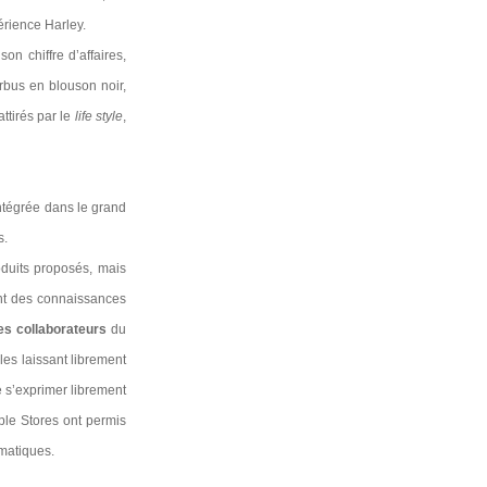
érience Harley.
on chiffre d’affaires,
rbus en blouson noir,
ttirés par le
life style
,
intégrée dans le grand
s.
duits proposés, mais
ent des connaissances
s collaborateurs
du
es laissant librement
de s’exprimer librement
ple Stores ont permis
ématiques.