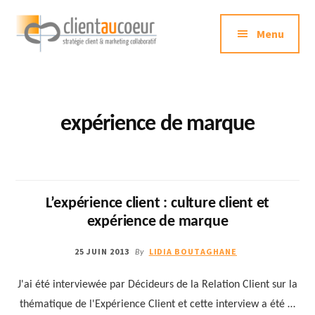
Additional
Passer
au
Menu
menu
contenu
principal
Clientaucoeur.com
Délivrez
des
expériences
expérience de marque
mémorables
génératrices
de
ROI
L’expérience client : culture client et
expérience de marque
25 JUIN 2013
LIDIA BOUTAGHANE
By
J'ai été interviewée par Décideurs de la Relation Client sur la
thématique de l'Expérience Client et cette interview a été …