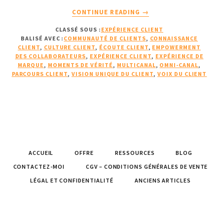
À
CONTINUE READING
→
PROPOSL’EXPÉRIENCE
CLASSÉ SOUS :
EXPÉRIENCE CLIENT
CLIENT
BALISÉ AVEC :
COMMUNAUTÉ DE CLIENTS
,
CONNAISSANCE
:
CLIENT
,
CULTURE CLIENT
,
ÉCOUTE CLIENT
,
EMPOWERMENT
CULTURE
DES COLLABORATEURS
,
EXPÉRIENCE CLIENT
,
EXPÉRIENCE DE
CLIENT
MARQUE
,
MOMENTS DE VÉRITÉ
,
MULTICANAL
,
OMNI-CANAL
,
PARCOURS CLIENT
,
VISION UNIQUE DU CLIENT
,
VOIX DU CLIENT
ET
EXPÉRIENCE
DE
MARQUE
ACCUEIL
OFFRE
RESSOURCES
BLOG
CONTACTEZ-MOI
CGV – CONDITIONS GÉNÉRALES DE VENTE
LÉGAL ET CONFIDENTIALITÉ
ANCIENS ARTICLES