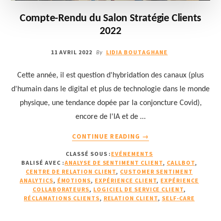
Compte-Rendu du Salon Stratégie Clients
2022
11 AVRIL 2022
LIDIA BOUTAGHANE
By
Cette année, il est question d'hybridation des canaux (plus
d'humain dans le digital et plus de technologie dans le monde
physique, une tendance dopée par la conjoncture Covid),
encore de l'IA et de …
À
CONTINUE READING
→
PROPOSCOMPTE-
CLASSÉ SOUS :
EVÉNEMENTS
RENDU
BALISÉ AVEC :
ANALYSE DE SENTIMENT CLIENT
,
CALLBOT
,
DU
CENTRE DE RELATION CLIENT
,
CUSTOMER SENTIMENT
SALON
ANALYTICS
,
ÉMOTIONS
,
EXPÉRIENCE CLIENT
,
EXPÉRIENCE
STRATÉGIE
COLLABORATEURS
,
LOGICIEL DE SERVICE CLIENT
,
RÉCLAMATIONS CLIENTS
,
RELATION CLIENT
,
SELF-CARE
CLIENTS
2022