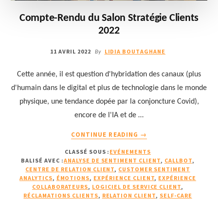
Compte-Rendu du Salon Stratégie Clients
2022
11 AVRIL 2022
LIDIA BOUTAGHANE
By
Cette année, il est question d'hybridation des canaux (plus
d'humain dans le digital et plus de technologie dans le monde
physique, une tendance dopée par la conjoncture Covid),
encore de l'IA et de …
À
CONTINUE READING
→
PROPOSCOMPTE-
CLASSÉ SOUS :
EVÉNEMENTS
RENDU
BALISÉ AVEC :
ANALYSE DE SENTIMENT CLIENT
,
CALLBOT
,
DU
CENTRE DE RELATION CLIENT
,
CUSTOMER SENTIMENT
SALON
ANALYTICS
,
ÉMOTIONS
,
EXPÉRIENCE CLIENT
,
EXPÉRIENCE
STRATÉGIE
COLLABORATEURS
,
LOGICIEL DE SERVICE CLIENT
,
RÉCLAMATIONS CLIENTS
,
RELATION CLIENT
,
SELF-CARE
CLIENTS
2022