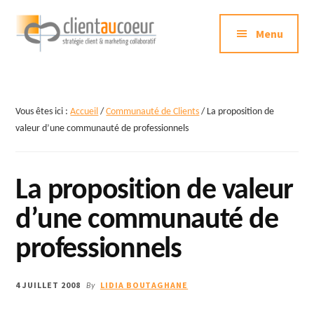
Additional
Passer
au
Menu
menu
contenu
principal
Clientaucoeur.com
Délivrez
des
expériences
Vous êtes ici :
Accueil
/
Communauté de Clients
/
La proposition de
mémorables
valeur d’une communauté de professionnels
génératrices
de
La proposition de valeur
ROI
d’une communauté de
professionnels
4 JUILLET 2008
LIDIA BOUTAGHANE
By