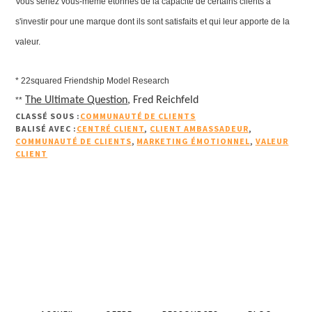
Vous seriez vous-même étonnés de la capacité de certains clients à
s'investir pour une marque dont ils sont satisfaits et qui leur apporte de la
valeur.
* 22squared Friendship Model Research
The Ultimate Question
, Fred Reichfeld
**
CLASSÉ SOUS :
COMMUNAUTÉ DE CLIENTS
BALISÉ AVEC :
CENTRÉ CLIENT
,
CLIENT AMBASSADEUR
,
COMMUNAUTÉ DE CLIENTS
,
MARKETING ÉMOTIONNEL
,
VALEUR
CLIENT