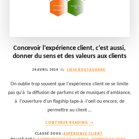
Concevoir l’expérience client, c’est aussi,
donner du sens et des valeurs aux clients
24 AVRIL 2014
LIDIA BOUTAGHANE
By
On oublie trop souvent que l'expérience client ne se limite
pas qu'à la diffusion de parfums et de musiques d'ambiance,
à l'ouverture d'un flagship tape-à -l'oeil ou encore, de
permettre au client …
À
CONTINUE READING
→
PROPOSCONCEVOIR
CLASSÉ SOUS :
EXPÉRIENCE CLIENT
L’EXPÉRIENCE
BALISÉ AVEC :
COMMUNAUTÉ DE CLIENTS
,
DONNER DU SENS
,