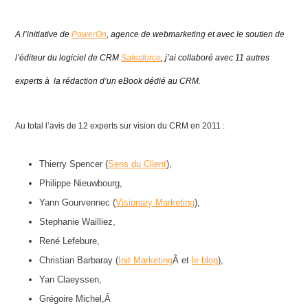
A l’initiative de
PowerOn
, agence de webmarketing et avec le soutien de
l’éditeur du logiciel de CRM
Salesforce
, j’ai collaboré avec 11 autres
experts à la rédaction d’un eBook dédié au CRM.
Au total l’avis de 12 experts sur vision du CRM en 2011 :
Thierry Spencer (
Sens du Client
),
Philippe Nieuwbourg,
Yann Gourvennec (
Visionary Marketing
),
Stephanie Wailliez,
René Lefebure,
Christian Barbaray (
Init Marketing
Â et
le blog
),
Yan Claeyssen,
Grégoire Michel,Â