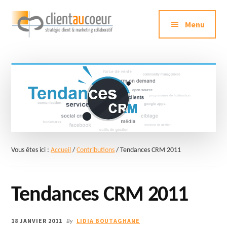
Additional
Passer
au
Menu
menu
contenu
principal
Clientaucoeur.com
Délivrez
des
expériences
mémorables
génératrices
de
ROI
Vous êtes ici :
Accueil
/
Contributions
/
Tendances CRM 2011
Tendances CRM 2011
18 JANVIER 2011
LIDIA BOUTAGHANE
By