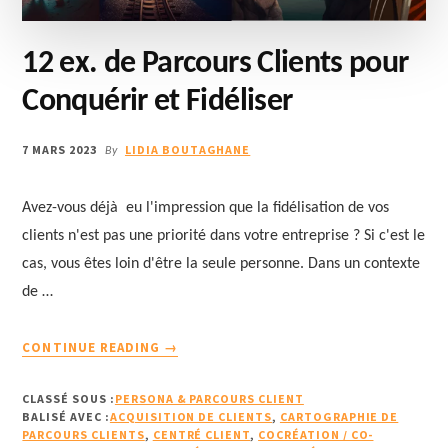
12 ex. de Parcours Clients pour
Conquérir et Fidéliser
7 MARS 2023
LIDIA BOUTAGHANE
By
Avez-vous déjà eu l'impression que la fidélisation de vos
clients n'est pas une priorité dans votre entreprise ? Si c'est le
cas, vous êtes loin d'être la seule personne. Dans un contexte
de …
À
CONTINUE READING
→
PROPOS12
EX.
CLASSÉ SOUS :
PERSONA & PARCOURS CLIENT
DE
BALISÉ AVEC :
ACQUISITION DE CLIENTS
,
CARTOGRAPHIE DE
PARCOURS
PARCOURS CLIENTS
,
CENTRÉ CLIENT
,
COCRÉATION / CO-