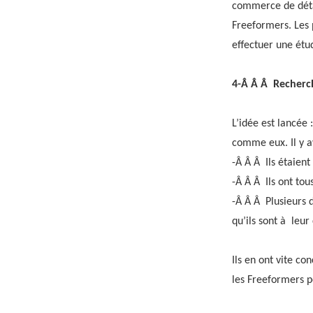
commerce de détai
Freeformers. Les 
effectuer une ét
4-Â Â Â Recherch
L’idée est lancée 
comme eux. Il y a
-Â Â Â Ils étaien
-Â Â Â Ils ont to
-Â Â Â Plusieurs d
qu’ils sont à leu
Ils en ont vite co
les Freeformers p