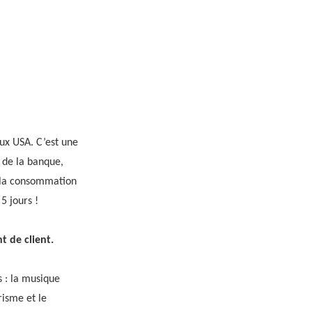
ux USA. C’est une
s de la banque,
e la consommation
5 jours !
 de client.
s : la musique
risme et le