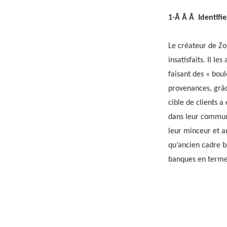
1-Â Â Â Identifie
Le créateur de Zop
insatisfaits. Il l
faisant des « boul
provenances, grâc
cible de clients 
dans leur communa
leur minceur et am
qu’ancien cadre ba
banques en terme