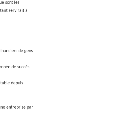
ue sont les
ant servirait à
financiers de gens
onnée de succès.
rtable depuis
 une entreprise par