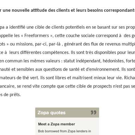
r une nouvelle attitude des clients et leurs besoins correspondant
a a identifié une cible de clients potentiels en se basant sur ses pro
es appelle les « Freeformers », cette couche sociale correspond à des g
ots » ou missions, par-ci, par-là , générant des flux de revenus multip
e à leurs différentes compétences. Ils sont très disponibles pour leur
a en commun les mêmes valeurs : statut indépendant, hédonistes, for
uté et sensibles aux questions de santé et d’environnement. Ils sont
ateurs de thé vert. Ils sont libres et maîtrisent mieux leur vie. Richa
ncaire, se rend vite compte que cette cible de prospects n’est pas se
s de prêts.