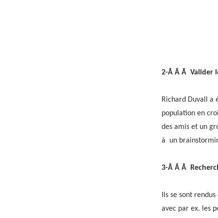
2-Â Â Â Valider l
Richard Duvall a 
population en croi
des amis et un gr
à un brainstormin
3-Â Â Â Recherch
Ils se sont rendus
avec par ex. les p