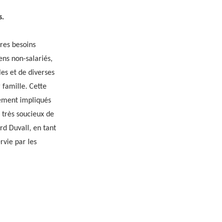
s.
pres besoins
ens non-salariés,
les et de diverses
 famille. Cette
tement impliqués
 très soucieux de
rd Duvall, en tant
rvie par les