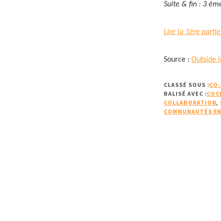
Suite & fin : 3 èm
Lire la 1ère partie
Source :
Outside 
CLASSÉ SOUS :
CO-
BALISÉ AVEC :
COC
COLLABORATION
,
COMMUNAUTÉS EN