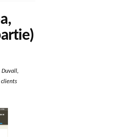
a,
artie)
 Duvall,
clients