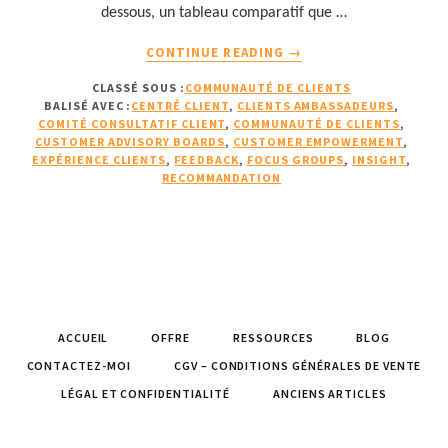
dessous, un tableau comparatif que …
À
CONTINUE READING
→
PROPOSLA
CLASSÉ SOUS :
COMMUNAUTÉ DE CLIENTS
DIFFÉRENCE
BALISÉ AVEC :
CENTRÉ CLIENT
,
CLIENTS AMBASSADEURS
,
ENTRE
COMITÉ CONSULTATIF CLIENT
,
COMMUNAUTÉ DE CLIENTS
,
UN
CUSTOMER ADVISORY BOARDS
,
CUSTOMER EMPOWERMENT
,
COMITÉ
EXPÉRIENCE CLIENTS
,
FEEDBACK
,
FOCUS GROUPS
,
INSIGHT
,
RECOMMANDATION
CONSULTATIF
CLIENT
ET
UN
FOCUS
GROUP
ACCUEIL
OFFRE
RESSOURCES
BLOG
CONTACTEZ-MOI
CGV – CONDITIONS GÉNÉRALES DE VENTE
LÉGAL ET CONFIDENTIALITÉ
ANCIENS ARTICLES