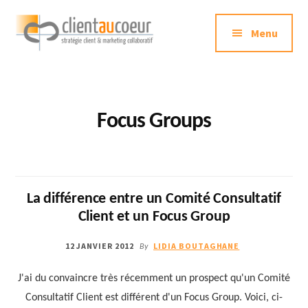
Additional
Passer
au
Menu
menu
contenu
principal
Clientaucoeur.com
Délivrez
des
expériences
Focus Groups
mémorables
génératrices
de
ROI
La différence entre un Comité Consultatif
Client et un Focus Group
12 JANVIER 2012
LIDIA BOUTAGHANE
By
J'ai du convaincre très récemment un prospect qu'un Comité
Consultatif Client est différent d'un Focus Group. Voici, ci-