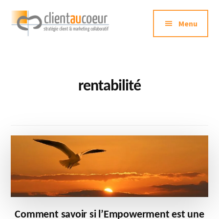
Additional
Passer
au
Menu
menu
contenu
principal
Clientaucoeur.com
Délivrez
des
expériences
rentabilité
mémorables
génératrices
de
ROI
Comment savoir si l’Empowerment est une