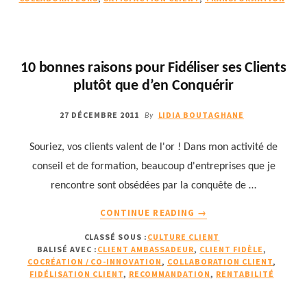
ENTREPRISE
10 bonnes raisons pour Fidéliser ses Clients
plutôt que d’en Conquérir
27 DÉCEMBRE 2011
LIDIA BOUTAGHANE
By
Souriez, vos clients valent de l'or ! Dans mon activité de
conseil et de formation, beaucoup d'entreprises que je
rencontre sont obsédées par la conquête de …
À
CONTINUE READING
→
PROPOS10
CLASSÉ SOUS :
CULTURE CLIENT
BONNES
BALISÉ AVEC :
CLIENT AMBASSADEUR
,
CLIENT FIDÈLE
,
RAISONS
COCRÉATION / CO-INNOVATION
,
COLLABORATION CLIENT
,
POUR
FIDÉLISATION CLIENT
,
RECOMMANDATION
,
RENTABILITÉ
FIDÉLISER
SES