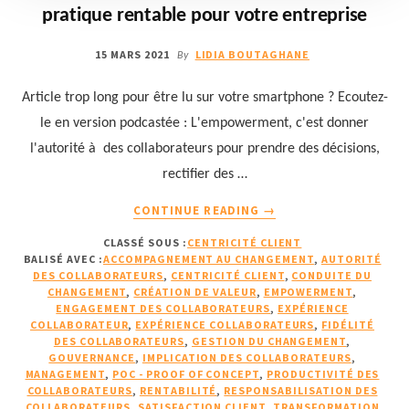
pratique rentable pour votre entreprise
15 MARS 2021
LIDIA BOUTAGHANE
By
Article trop long pour être lu sur votre smartphone ? Ecoutez-
le en version podcastée : L'empowerment, c'est donner
l'autorité à des collaborateurs pour prendre des décisions,
rectifier des …
À
CONTINUE READING
→
PROPOSCOMMENT
CLASSÉ SOUS :
CENTRICITÉ CLIENT
SAVOIR
BALISÉ AVEC :
ACCOMPAGNEMENT AU CHANGEMENT
,
AUTORITÉ
SI
DES COLLABORATEURS
,
CENTRICITÉ CLIENT
,
CONDUITE DU
L’EMPOWERMENT
CHANGEMENT
,
CRÉATION DE VALEUR
,
EMPOWERMENT
,
EST
ENGAGEMENT DES COLLABORATEURS
,
EXPÉRIENCE
COLLABORATEUR
,
EXPÉRIENCE COLLABORATEURS
,
FIDÉLITÉ
UNE
DES COLLABORATEURS
,
GESTION DU CHANGEMENT
,
PRATIQUE
GOUVERNANCE
,
IMPLICATION DES COLLABORATEURS
,
RENTABLE
MANAGEMENT
,
POC - PROOF OF CONCEPT
,
PRODUCTIVITÉ DES
POUR
COLLABORATEURS
,
RENTABILITÉ
,
RESPONSABILISATION DES
COLLABORATEURS
,
SATISFACTION CLIENT
VOTRE
,
TRANSFORMATION