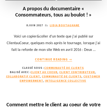
A propos du documentaire «
Consommateurs, tous au boulot ! »
8 JUIN 2017
LIDIA BOUTAGHANE
By
Voici un copier&coller d'un texte que j'ai publié sur
ClientauCoeur, quelques mois après le tournage, lorsque j'ai
fait la refonte de mon site Web en avril 2016 : Deux …
À
CONTINUE READING
→
PROPOSA
CLASSÉ SOUS :
COMMUNAUTÉ DE CLIENTS
PROPOS
BALISÉ AVEC :
CLIENT AU COEUR
,
CLIENT CONTRIBUTEUR
,
DU
COLLABORATIF CLIENT
,
COMMUNAUTÉ DE CLIENTS
,
CUSTOMER
DOCUMENTAIRE
EMPOWERMENT
,
INTELLIGENCE COLLECTIVE
«
CONSOMMATEURS,
TOUS
AU
Comment mettre le client au coeur de votre
BOULOT