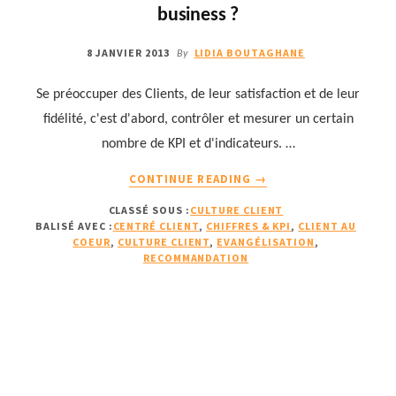
business ?
!
»
8 JANVIER 2013
LIDIA BOUTAGHANE
By
Se préoccuper des Clients, de leur satisfaction et de leur
fidélité, c'est d'abord, contrôler et mesurer un certain
nombre de KPI et d'indicateurs. …
À
CONTINUE READING
→
PROPOSCOMMENT
CLASSÉ SOUS :
CULTURE CLIENT
METTRE
BALISÉ AVEC :
CENTRÉ CLIENT
,
CHIFFRES & KPI
,
CLIENT AU
LE
COEUR
,
CULTURE CLIENT
,
EVANGÉLISATION
,
CLIENT
RECOMMANDATION
AU
COEUR
DE
VOTRE
BUSINESS
?