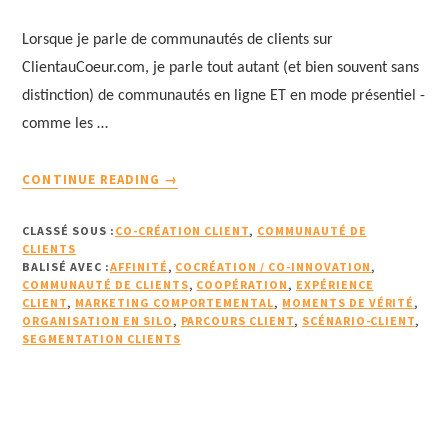
Lorsque je parle de communautés de clients sur
ClientauCoeur.com, je parle tout autant (et bien souvent sans
distinction) de communautés en ligne ET en mode présentiel -
comme les …
À
CONTINUE READING
→
PROPOSLES
BÉNÉFICES
CLASSÉ SOUS :
CO-CRÉATION CLIENT
,
COMMUNAUTÉ DE
D’UNE
CLIENTS
COMMUNAUTÉ
BALISÉ AVEC :
AFFINITÉ
,
COCRÉATION / CO-INNOVATION
,
COMMUNAUTÉ DE CLIENTS
DE
,
COOPÉRATION
,
EXPÉRIENCE
CLIENT
,
MARKETING COMPORTEMENTAL
,
MOMENTS DE VÉRITÉ
,
CLIENTS
ORGANISATION EN SILO
,
PARCOURS CLIENT
,
SCÉNARIO-CLIENT
,
CONTRIBUTEURS,
SEGMENTATION CLIENTS
CO-
CRÉATEURS
OU
INVENTEURS