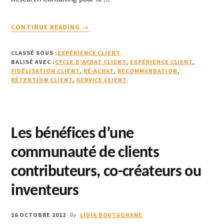
À
CONTINUE READING
→
PROPOSLA
CORRÉLATION
CLASSÉ SOUS :
EXPÉRIENCE CLIENT
ENTRE
BALISÉ AVEC :
CYCLE D'ACHAT CLIENT
,
EXPÉRIENCE CLIENT
,
FIDÉLITÉ
FIDÉLISATION CLIENT
,
RÉ-ACHAT
,
RECOMMANDATION
,
RÉTENTION CLIENT
,
SERVICE CLIENT
CLIENT
ET
EXPÉRIENCE
CLIENT
DÉMONTRÉE
Les bénéfices d’une
GRÂCE
À
communauté de clients
UNE
contributeurs, co-créateurs ou
ÉTUDE
DE
inventeurs
FORRESTER
16 OCTOBRE 2012
LIDIA BOUTAGHANE
By