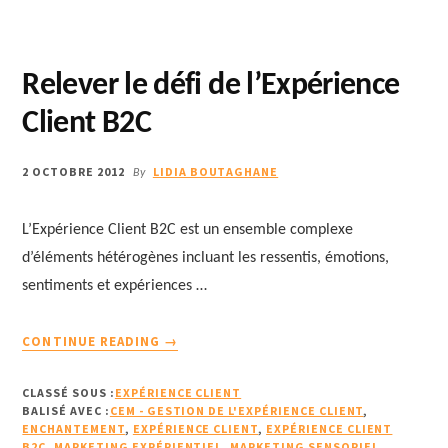
Relever le défi de l’Expérience
Client B2C
2 OCTOBRE 2012
LIDIA BOUTAGHANE
By
L’Expérience Client B2C est un ensemble complexe
d’éléments hétérogènes incluant les ressentis, émotions,
sentiments et expériences …
À
CONTINUE READING
→
PROPOSRELEVER
LE
CLASSÉ SOUS :
EXPÉRIENCE CLIENT
DÉFI
BALISÉ AVEC :
CEM - GESTION DE L'EXPÉRIENCE CLIENT
,
DE
ENCHANTEMENT
,
EXPÉRIENCE CLIENT
,
EXPÉRIENCE CLIENT
B2C
,
MARKETING EXPÉRIENTIEL
L’EXPÉRIENCE
,
MARKETING SENSORIEL
,