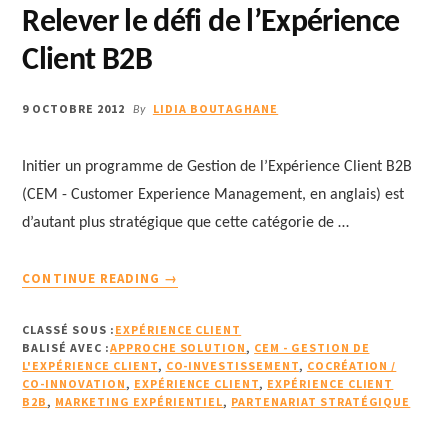
Relever le défi de l’Expérience
Client B2B
9 OCTOBRE 2012
LIDIA BOUTAGHANE
By
Initier un programme de Gestion de l’Expérience Client B2B
(CEM - Customer Experience Management, en anglais) est
d’autant plus stratégique que cette catégorie de …
À
CONTINUE READING
→
PROPOSRELEVER
LE
CLASSÉ SOUS :
EXPÉRIENCE CLIENT
DÉFI
BALISÉ AVEC :
APPROCHE SOLUTION
,
CEM - GESTION DE
DE
L'EXPÉRIENCE CLIENT
,
CO-INVESTISSEMENT
,
COCRÉATION /
CO-INNOVATION
,
EXPÉRIENCE CLIENT
L’EXPÉRIENCE
,
EXPÉRIENCE CLIENT
B2B
,
MARKETING EXPÉRIENTIEL
,
PARTENARIAT STRATÉGIQUE
CLIENT
B2B