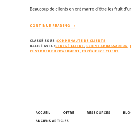
Beaucoup de clients en ont marre d'être les fruit d'
À
CONTINUE READING
→
PROPOSA
QUOI
CLASSÉ SOUS :
COMMUNAUTÉ DE CLIENTS
SERT
BALISÉ AVEC :
CENTRÉ CLIENT
,
CLIENT AMBASSADEUR
,
UN
CUSTOMER EMPOWERMENT
,
EXPÉRIENCE CLIENT
COMITÉ
CONSULTATIF
CLIENT (CUSTOMER
ADVISORY
BOARD)
?
ACCUEIL
OFFRE
RESSOURCES
BLO
ANCIENS ARTICLES