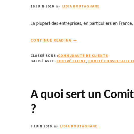
16 JUIN 2010
LIDIA BOUTAGHANE
By
La plupart des entreprises, en particuliers en France,
À
CONTINUE READING
→
PROPOSCOMMENT
ORGANISER
CLASSÉ SOUS :
COMMUNAUTÉ DE CLIENTS
UN
BALISÉ AVEC :
CENTRÉ CLIENT
,
COMITÉ CONSULTATIF C
COMITÉ
CONSULTATIF
CLIENT
(CUSTOMER
A quoi sert un Comit
ADVISORY
BOARD)
?
?
8 JUIN 2010
LIDIA BOUTAGHANE
By