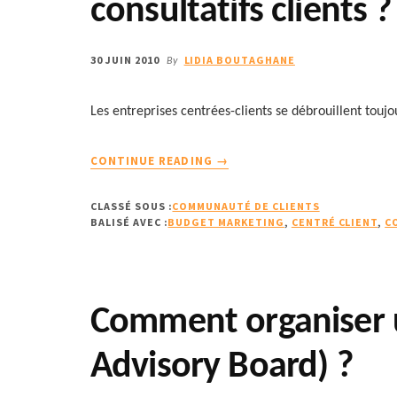
consultatifs clients ?
30 JUIN 2010
LIDIA BOUTAGHANE
By
Les entreprises centrées-clients se débrouillent to
À
CONTINUE READING
→
PROPOSCOMMENT
BUDGÉTER
CLASSÉ SOUS :
COMMUNAUTÉ DE CLIENTS
UNE
BALISÉ AVEC :
BUDGET MARKETING
,
CENTRÉ CLIENT
,
C
COMMUNAUTÉ
?
Comment organiser u
Advisory Board) ?