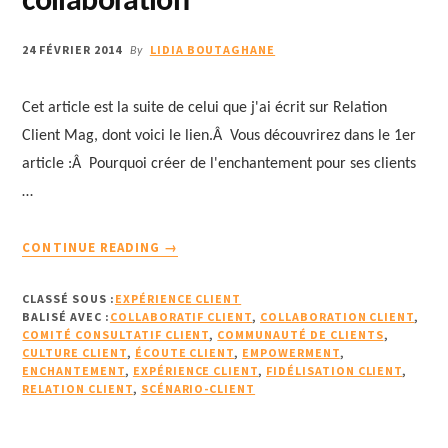
collaboration
24 FÉVRIER 2014
LIDIA BOUTAGHANE
By
Cet article est la suite de celui que j'ai écrit sur Relation
Client Mag, dont voici le lien.Â Vous découvrirez dans le 1er
article :Â Pourquoi créer de l'enchantement pour ses clients
…
À
CONTINUE READING
→
PROPOSENCHANTER
VOS
CLASSÉ SOUS :
EXPÉRIENCE CLIENT
CLIENTS
BALISÉ AVEC :
COLLABORATIF CLIENT
,
COLLABORATION CLIENT
,
DE
COMITÉ CONSULTATIF CLIENT
,
COMMUNAUTÉ DE CLIENTS
,
CULTURE CLIENT
,
ÉCOUTE CLIENT
FAÇON
,
EMPOWERMENT
,
ENCHANTEMENT
,
EXPÉRIENCE CLIENT
,
FIDÉLISATION CLIENT
,
CRÉATIVE
RELATION CLIENT
,
SCÉNARIO-CLIENT
GRÂCE
À
LEUR