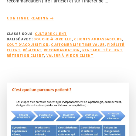
recommandation (lire l'article) et sur l'intérêt de …
À
CONTINUE READING
→
PROPOSVALEUR
À
CLASSÉ SOUS :
CULTURE CLIENT
VIE
BALISÉ AVEC :
BOUCHE-À -OREILLE
,
CLIENTS AMBASSADEURS
,
DU
COÛT D'ACQUISITION
,
CUSTOMER LIFE TIME VALUE
,
FIDÉLITÉ
CLIENT
,
RÉ-ACHAT
,
RECOMMANDATION
CLIENT
,
RENTABILITÉ CLIENT
,
RÉTENTION CLIENT
,
VALEUR À VIE DU CLIENT
+
RECOMMANDATION
=
BÉNÉFICE