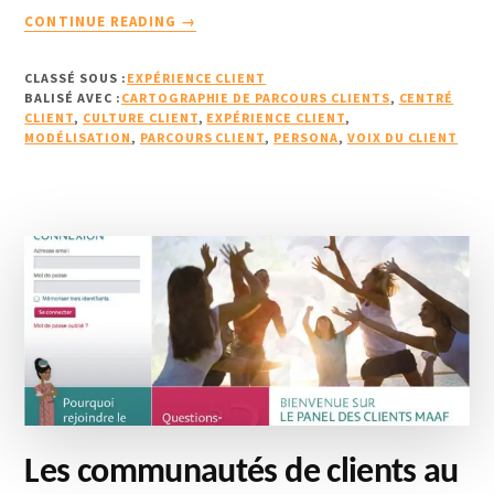
À
CONTINUE READING
→
PROPOS24
BONNES
CLASSÉ SOUS :
EXPÉRIENCE CLIENT
RAISONS
BALISÉ AVEC :
CARTOGRAPHIE DE PARCOURS CLIENTS
,
CENTRÉ
POUR
CLIENT
,
CULTURE CLIENT
,
EXPÉRIENCE CLIENT
,
MODÉLISATION
,
PARCOURS CLIENT
CARTOGRAPHIER
,
PERSONA
,
VOIX DU CLIENT
LES
PARCOURS
DE
SES
CLIENTS
(2/2)
Les communautés de clients au