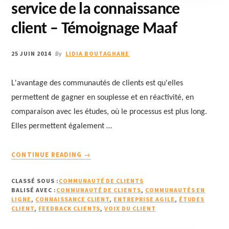
service de la connaissance
client – Témoignage Maaf
25 JUIN 2014
LIDIA BOUTAGHANE
By
L'avantage des communautés de clients est qu'elles
permettent de gagner en souplesse et en réactivité, en
comparaison avec les études, où le processus est plus long.
Elles permettent également …
À
CONTINUE READING
→
PROPOSLES
COMMUNAUTÉS
CLASSÉ SOUS :
COMMUNAUTÉ DE CLIENTS
DE
BALISÉ AVEC :
COMMUNAUTÉ DE CLIENTS
,
COMMUNAUTÉS EN
CLIENTS
LIGNE
,
CONNAISSANCE CLIENT
,
ENTREPRISE AGILE
,
ÉTUDES
CLIENT
,
FEEDBACK CLIENTS
AU
,
VOIX DU CLIENT
SERVICE