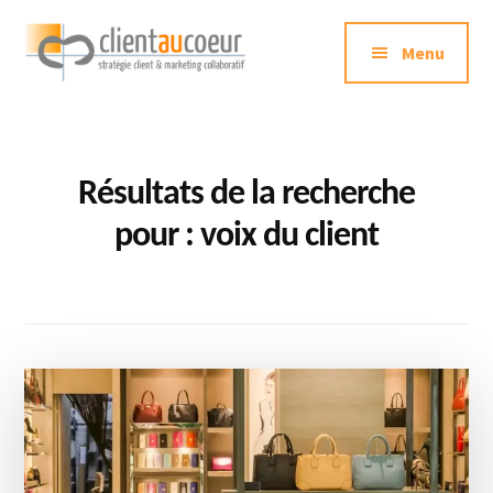
Additional
Passer
au
Menu
menu
contenu
principal
Clientaucoeur.com
Délivrez
des
expériences
Résultats de la recherche
mémorables
pour : voix du client
génératrices
de
ROI