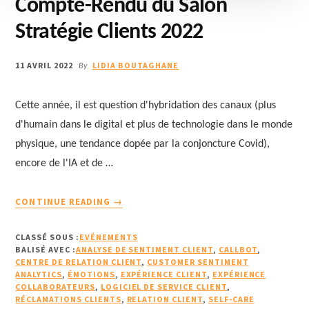
Compte-Rendu du Salon
Stratégie Clients 2022
11 AVRIL 2022
LIDIA BOUTAGHANE
By
Cette année, il est question d'hybridation des canaux (plus
d'humain dans le digital et plus de technologie dans le monde
physique, une tendance dopée par la conjoncture Covid),
encore de l'IA et de …
À
CONTINUE READING
→
PROPOSCOMPTE-
RENDU
CLASSÉ SOUS :
EVÉNEMENTS
DU
BALISÉ AVEC :
ANALYSE DE SENTIMENT CLIENT
,
CALLBOT
,
SALON
CENTRE DE RELATION CLIENT
,
CUSTOMER SENTIMENT
ANALYTICS
,
ÉMOTIONS
STRATÉGIE
,
EXPÉRIENCE CLIENT
,
EXPÉRIENCE
COLLABORATEURS
,
LOGICIEL DE SERVICE CLIENT
,
CLIENTS
RÉCLAMATIONS CLIENTS
,
RELATION CLIENT
,
SELF-CARE
2022