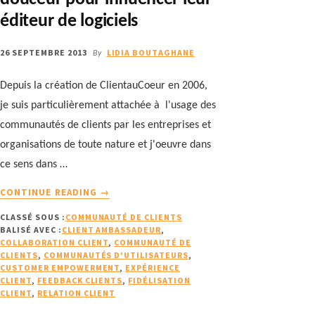
éditeur de logiciels
26 SEPTEMBRE 2013
LIDIA BOUTAGHANE
By
Depuis la création de ClientauCoeur en 2006,
je suis particulièrement attachée à l'usage des
communautés de clients par les entreprises et
organisations de toute nature et j'oeuvre dans
ce sens dans …
À
CONTINUE READING
→
PROPOSQUAND
CLASSÉ SOUS :
COMMUNAUTÉ DE CLIENTS
UNE
BALISÉ AVEC :
CLIENT AMBASSADEUR
,
COMMUNAUTÉ
COLLABORATION CLIENT
,
COMMUNAUTÉ DE
DE
CLIENTS
,
COMMUNAUTÉS D'UTILISATEURS
,
CLIENTS
CUSTOMER EMPOWERMENT
,
EXPÉRIENCE
CLIENT
,
FEEDBACK CLIENTS
,
FIDÉLISATION
PREND
CLIENT
,
RELATION CLIENT
LE
POUVOIR