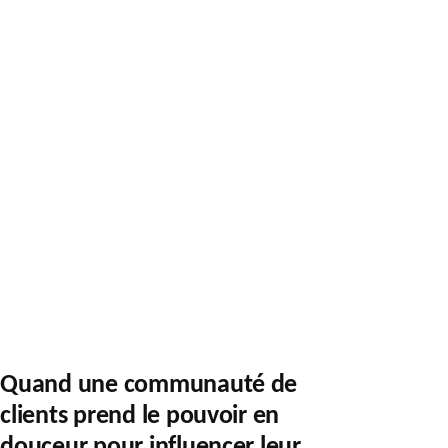
CULTURE
CENTRÉE
CLIENT
–
CAS
DE
LA
SNCF
Quand une communauté de
clients prend le pouvoir en
douceur pour influencer leur