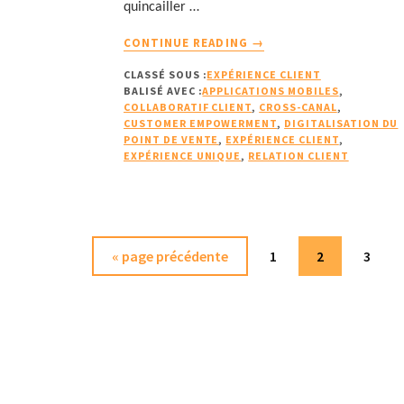
quincailler …
À
CONTINUE READING
→
PROPOSCUSTOMER
CLASSÉ SOUS :
EXPÉRIENCE CLIENT
EMPOWERMENT
BALISÉ AVEC :
APPLICATIONS MOBILES
,
ET
COLLABORATIF CLIENT
,
CROSS-CANAL
,
CROSS-
CUSTOMER EMPOWERMENT
,
DIGITALISATION DU
CANALITÉ
POINT DE VENTE
,
EXPÉRIENCE CLIENT
,
EXPÉRIENCE UNIQUE
,
RELATION CLIENT
:
SAVEZ-
VOUS
RÉPONDRE
À
Aller
Page
Page
Page
«
page précédente
1
2
3
CES
ATTENTES
à
DES
la
CLIENTS
?
2/2