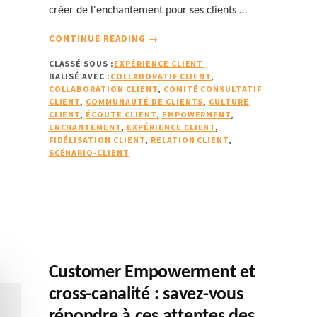
créer de l'enchantement pour ses clients …
À
CONTINUE READING
→
PROPOSENCHANTER
CLASSÉ SOUS :
EXPÉRIENCE CLIENT
VOS
BALISÉ AVEC :
COLLABORATIF CLIENT
,
CLIENTS
COLLABORATION CLIENT
,
COMITÉ CONSULTATIF
DE
CLIENT
,
COMMUNAUTÉ DE CLIENTS
,
CULTURE
FAÇON
CLIENT
,
ÉCOUTE CLIENT
,
EMPOWERMENT
,
ENCHANTEMENT
,
EXPÉRIENCE CLIENT
,
CRÉATIVE
FIDÉLISATION CLIENT
,
RELATION CLIENT
,
GRÂCE
SCÉNARIO-CLIENT
À
LEUR
COLLABORATION
Customer Empowerment et
cross-canalité : savez-vous
répondre à ces attentes des