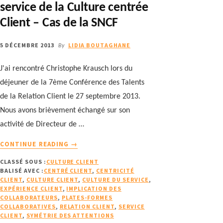
service de la Culture centrée
Client – Cas de la SNCF
5 DÉCEMBRE 2013
LIDIA BOUTAGHANE
By
J'ai rencontré Christophe Krausch lors du
déjeuner de la 7ème Conférence des Talents
de la Relation Client le 27 septembre 2013.
Nous avons brièvement échangé sur son
activité de Directeur de …
À
CONTINUE READING
→
PROPOSLA
CLASSÉ SOUS :
CULTURE CLIENT
FORMATION
BALISÉ AVEC :
CENTRÉ CLIENT
,
CENTRICITÉ
CONTINUE
CLIENT
,
CULTURE CLIENT
,
CULTURE DU SERVICE
,
AU
EXPÉRIENCE CLIENT
,
IMPLICATION DES
SERVICE
COLLABORATEURS
,
PLATES-FORMES
COLLABORATIVES
,
RELATION CLIENT
,
SERVICE
DE
CLIENT
,
SYMÉTRIE DES ATTENTIONS
LA