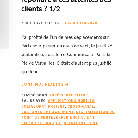
clients ? 1/2
7 OCTOBRE 2013
LIDIA BOUTAGHANE
By
J'ai profité de l'un de mes déplacements sur
Paris pour passer en coup de vent, le jeudi 26
septembre, au salon e-Commerce à Paris &
Pte de Versailles. C'était d'autant plus justifié
que leur …
À
CONTINUE READING
→
PROPOSCUSTOMER
CLASSÉ SOUS :
EXPÉRIENCE CLIENT
EMPOWERMENT
BALISÉ AVEC :
APPLICATIONS MOBILES
,
ET
COLLABORATIF CLIENT
,
CROSS-CANAL
,
CROSS-
CUSTOMER EMPOWERMENT
,
DIGITALISATION DU
CANALITÉ
POINT DE VENTE
,
EXPÉRIENCE CLIENT
,
EXPÉRIENCE UNIQUE
,
RELATION CLIENT
:
SAVEZ-
VOUS