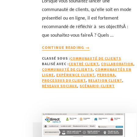
Lorsque vous souhaitez lancer une
communauté de clients, qu'elle soit en mode
présentiel ou en ligne, il est fortement
recommandé de réfléchir à ses objectifsÂ :
que souhaitez-vous faireÂ ? Quels …
À
CONTINUE READING
→
PROPOSDES
CLASSÉ SOUS :
COMMUNAUTÉ DE CLIENTS
OBJECTIFS
BALISÉ AVEC :
CENTRÉ CLIENT
,
COLLABORATION
,
ORIENTÉS
COMMUNAUTÉ DE CLIENTS
,
COMMUNAUTÉS EN
CLIENTS
LIGNE
,
EXPÉRIENCE CLIENT
,
PERSONA
,
POUR
PROCESSUS DU CLIENT
,
RELATION CLIENT
,
RÉSEAUX SOCIAUX
,
SCÉNARIO-CLIENT
VOTRE
COMMUNAUTÉ
DE
CLIENTS